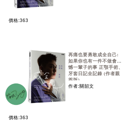
價格:363
再痛也要勇敢成全自己:
如果你也有一件不做會遺
憾一輩子的事 正顎手術、
牙套日記全記錄 (作者親
簽版)
作者:關韶文
價格:363