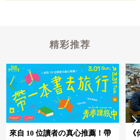
精彩推荐
來自 10 位讀者の真心推薦！帶
《