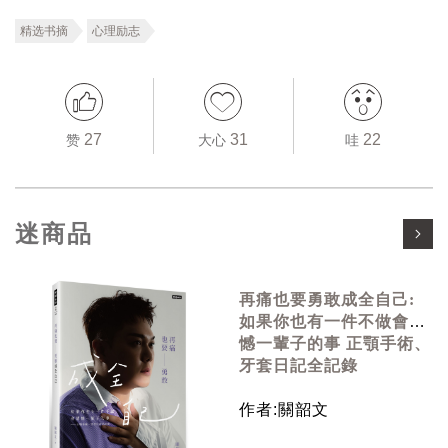
精选书摘
心理励志
27
31
22
赞
大心
哇
迷商品
再痛也要勇敢成全自己:
如果你也有一件不做會遺
憾一輩子的事 正顎手術、
牙套日記全記錄
作者:關韶文