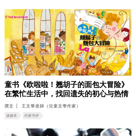
童书《欧啦啦！翘胡子的面包大冒险》
在繁忙生活中，找回遗失的初心与热情
撰文
王文華老師（兒童文學作家）
迷繪本
作家书评