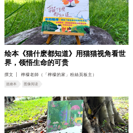
绘本《猫什麽都知道》用猫猫视角看世
界，领悟生命的可贵
撰文
檸檬老師（「檸檬的家」粉絲頁板主）
迷繪本
图像阅读