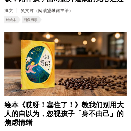
撰文
吳文君（閱讀盪鞦韆主筆）
迷繪本
图像阅读
绘本《哎呀！塞住了！》教我们别用大
人的自以为，忽视孩子「身不由己」的
焦虑情绪