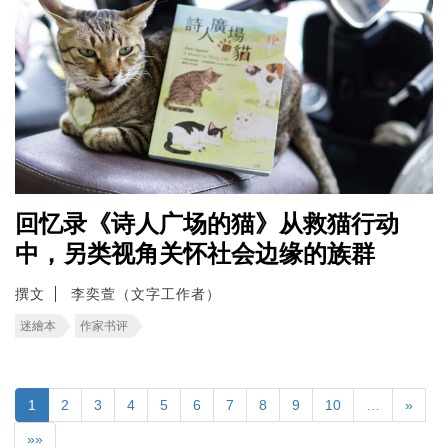
回忆录《诗人广场的猫》从救猫行动
中，另类视角关怀社会边缘的族群
撰文
李奕萱（文字工作者）
迷繪本
作家书评
1
2
3
4
5
6
7
8
9
10
…
»
»»