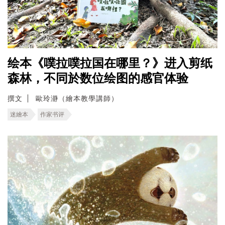
绘本《噗拉噗拉国在哪里？》进入剪纸
森林，不同於数位绘图的感官体验
撰文
歐玲瀞（繪本教學講師）
迷繪本
作家书评