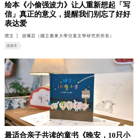
绘本《小偷强波力》让人重新想起「写
信」真正的意义，提醒我们别忘了好好
表达爱
撰文
游珮芸（國立臺東大學兒童文學研究所所長）
迷繪本
最适合亲子共读的童书《晚安，10只小