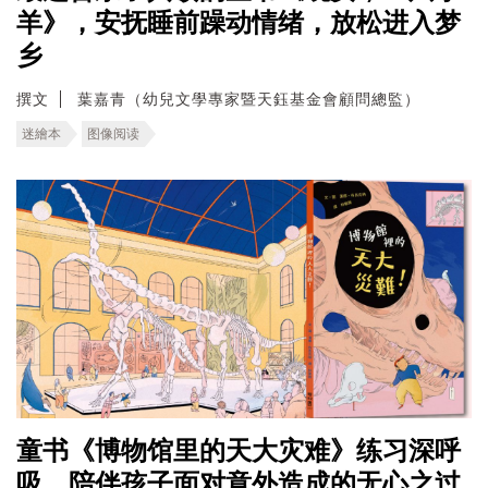
羊》，安抚睡前躁动情绪，放松进入梦
乡
撰文
葉嘉青（幼兒文學專家暨天鈺基金會顧問總監）
迷繪本
图像阅读
童书《博物馆里的天大灾难》练习深呼
吸，陪伴孩子面对意外造成的无心之过