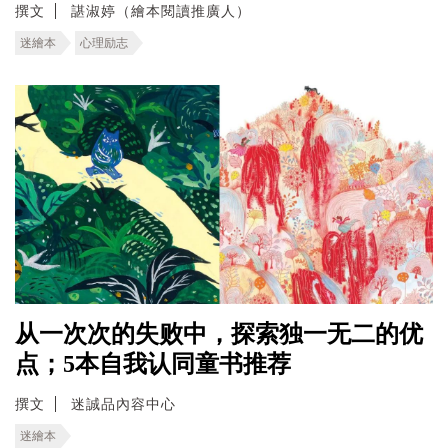
撰文
諶淑婷（繪本閱讀推廣人）
迷繪本
心理励志
从一次次的失败中，探索独一无二的优
点；5本自我认同童书推荐
撰文
迷誠品內容中心
迷繪本