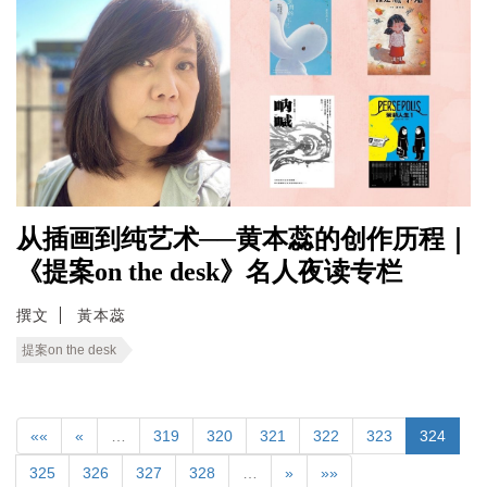
从插画到纯艺术──黄本蕊的创作历程｜
《提案on the desk》名人夜读专栏
撰文
黃本蕊
提案on the desk
««
«
…
319
320
321
322
323
324
325
326
327
328
…
»
»»