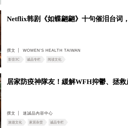
Netflix韩剧《如蝶翩翩》十句催泪台
撰文
WOMEN'S HEALTH TAIWAN
影音3C
诚品专栏
阅读文化
居家防疫神隊友！緩解WFH抑鬱、拯救
撰文
迷誠品內容中心
旅遊文化
家居杂货
诚品专栏