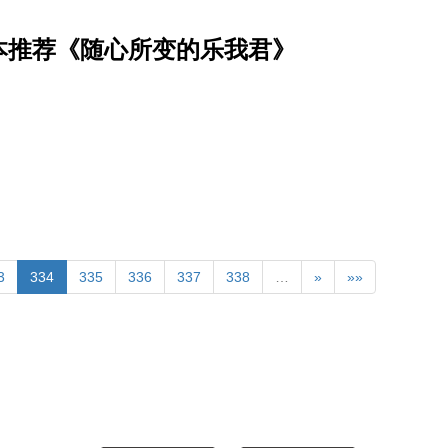
本推荐《随心所变的乐我君》
3
334
335
336
337
338
…
»
»»