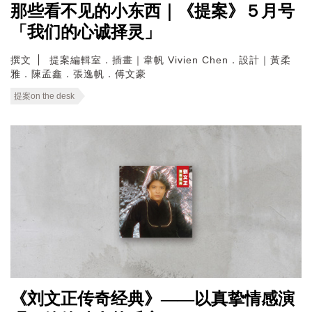
那些看不见的小东西｜《提案》５月号
「我们的心诚择灵」
撰文
提案編輯室．插畫｜韋帆 Vivien Chen．設計｜黃柔
雅．陳孟鑫．張逸帆．傅文豪
提案on the desk
《刘文正传奇经典》——以真挚情感演