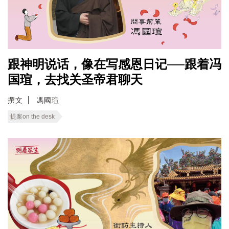
跟神明说话，像在写感恩日记──跟着冯
国瑄，去找关圣帝君聊天
撰文
馮國瑄
提案on the desk