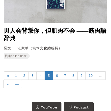
男人会背叛你，但肌肉不会 ——筋肉語
辞典
撰文
江家華（積木文化總編輯）
提案on the desk
«
1
2
3
4
5
6
7
8
9
10
…
»
»»