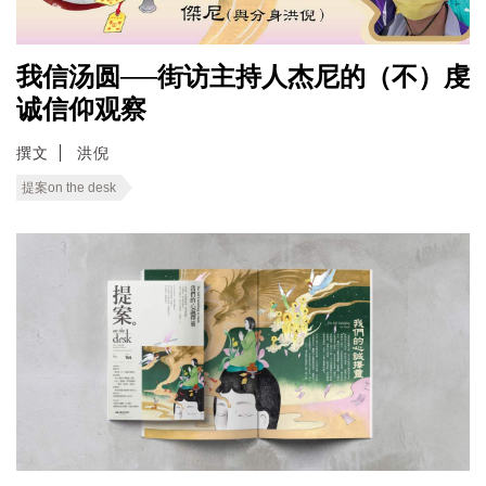
我信汤圆──街访主持人杰尼的（不）虔
诚信仰观察
撰文
洪倪
提案on the desk