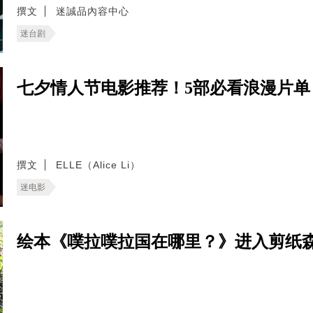
撰文
迷誠品內容中心
迷台剧
七夕情人节电影推荐！5部必看浪漫片
撰文
ELLE（Alice Li）
迷电影
绘本《噗拉噗拉国在哪里？》进入剪纸