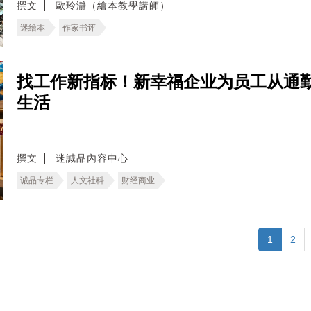
撰文
歐玲瀞（繪本教學講師）
迷繪本
作家书评
找工作新指标！新幸福企业为员工从通
生活
撰文
迷誠品內容中心
诚品专栏
人文社科
财经商业
1
2