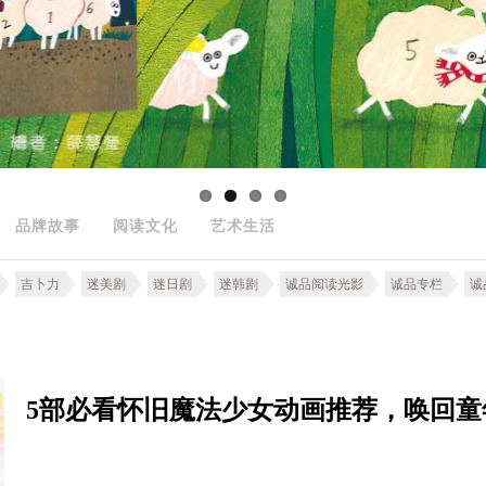
品牌故事
阅读文化
艺术生活
吉卜力
迷美剧
迷日剧
迷韩剧
诚品阅读光影
诚品专栏
诚
5部必看怀旧魔法少女动画推荐，唤回童