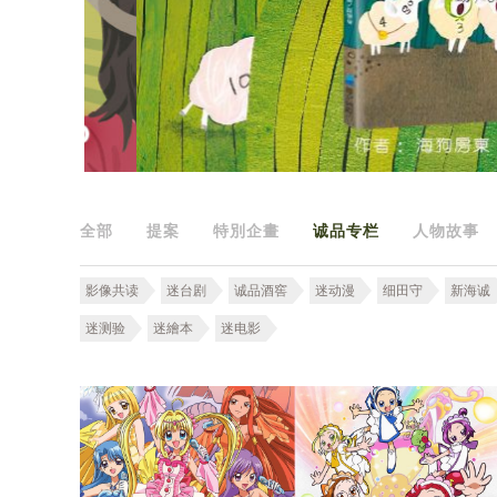
全部
提案
特別企畫
诚品专栏
人物故事
影像共读
迷台剧
诚品酒窖
迷动漫
细田守
新海诚
迷测验
迷繪本
迷电影