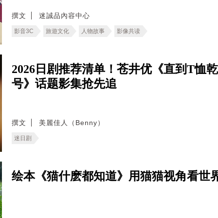
撰文
迷誠品內容中心
影音3C
旅遊文化
人物故事
影像共读
2026日剧推荐清单！苍井优《直到T
号》话题影集抢先追
撰文
美麗佳人（Benny）
迷日剧
绘本《猫什麽都知道》用猫猫视角看世