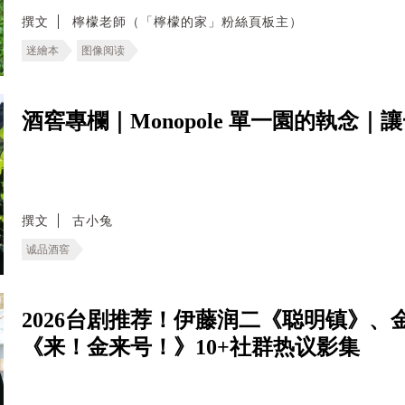
撰文
檸檬老師（「檸檬的家」粉絲頁板主）
迷繪本
图像阅读
酒窖專欄｜Monopole 單一園的執念
撰文
古小兔
诚品酒窖
2026台剧推荐！伊藤润二《聪明镇》
《来！金来号！》10+社群热议影集