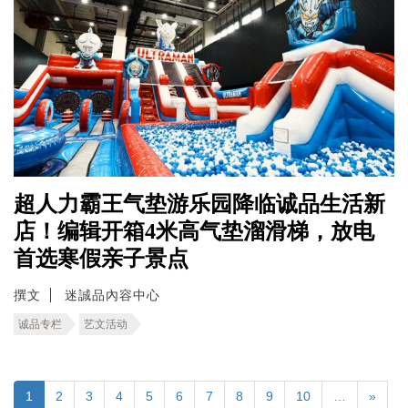
超人力霸王气垫游乐园降临诚品生活新
店！编辑开箱4米高气垫溜滑梯，放电
首选寒假亲子景点
撰文
迷誠品內容中心
诚品专栏
艺文活动
1
2
3
4
5
6
7
8
9
10
…
»