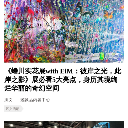
《蜷川实花展with EiM：彼岸之光，此
岸之影》展必看5大亮点，身历其境绚
烂华丽的奇幻空间
撰文
迷誠品內容中心
艺文活动