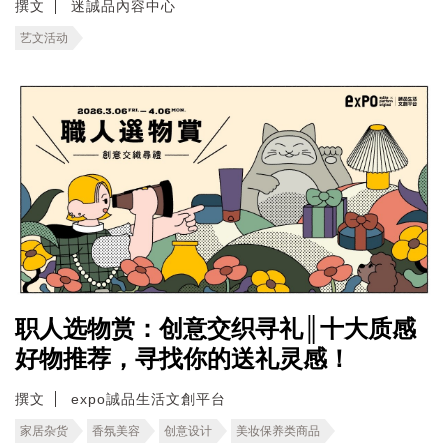
撰文
迷誠品內容中心
艺文活动
职人选物赏：创意交织寻礼║十大质感
好物推荐，寻找你的送礼灵感！
撰文
expo誠品生活文創平台
家居杂货
香氛美容
创意设计
美妆保养类商品