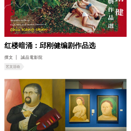
红楼暗涌：邱刚健编剧作品选
撰文
誠品電影院
艺文活动