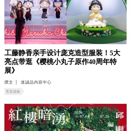
工藤静香亲手设计庞克造型服装！5大
亮点带逛《樱桃小丸子原作40周年特
展》
撰文
迷誠品內容中心
艺文活动