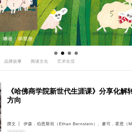
品牌故事
阅读文化
艺术生活
《哈佛商学院新世代生涯课》分享化解
方向
撰文
伊森．伯恩斯坦（Ethan Bernstein）、麥可．霍恩（Mic