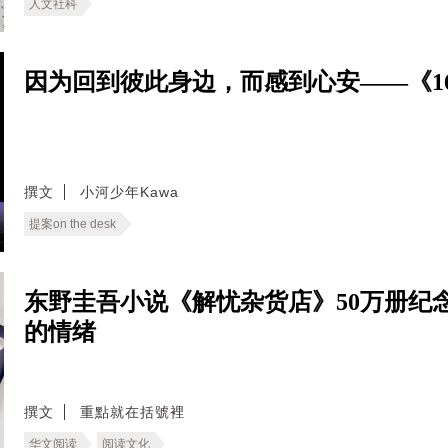
人文社科
因为回到彼此身边，而感到心安——《166
撰文
小河少年Kawa
提案on the desk
东野圭吾小说《解忧杂货店》50万册纪
的情绪
撰文
重點就在括號裡
华文阅读
阅读文化