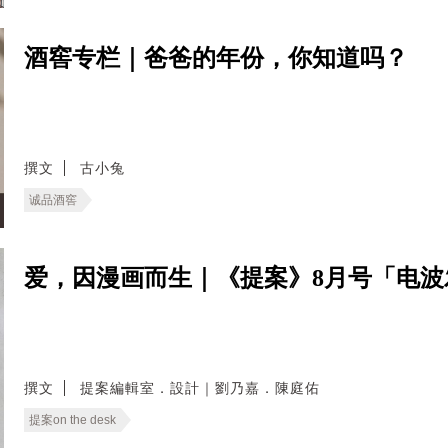
酒窖专栏｜爸爸的年份，你知道吗？
撰文
古小兔
诚品酒窖
爱，因漫画而生｜《提案》8月号「电
撰文
提案編輯室．設計｜劉乃嘉．陳庭佑
提案on the desk