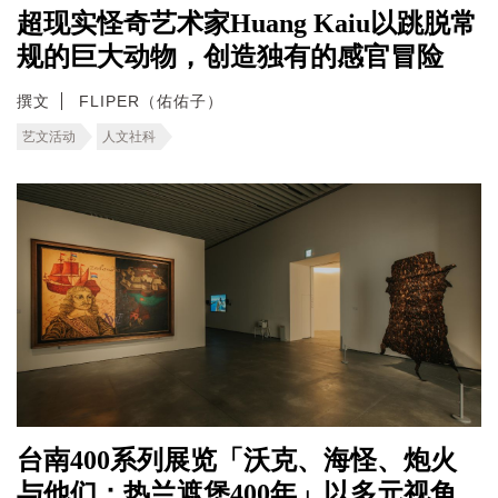
超现实怪奇艺术家Huang Kaiu以跳脱常
规的巨大动物，创造独有的感官冒险
撰文
FLIPER（佑佑子）
艺文活动
人文社科
台南400系列展览「沃克、海怪、炮火
与他们：热兰遮堡400年」以多元视角