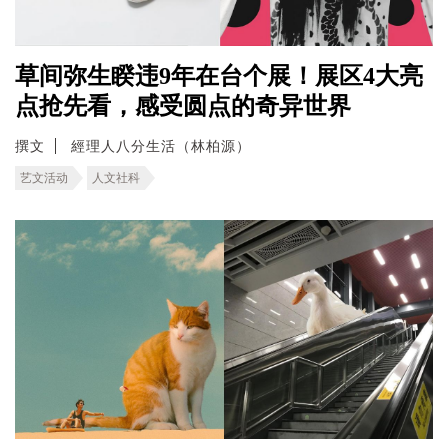
草间弥生睽违9年在台个展！展区4大亮
点抢先看，感受圆点的奇异世界
撰文
經理人八分生活（林柏源）
艺文活动
人文社科