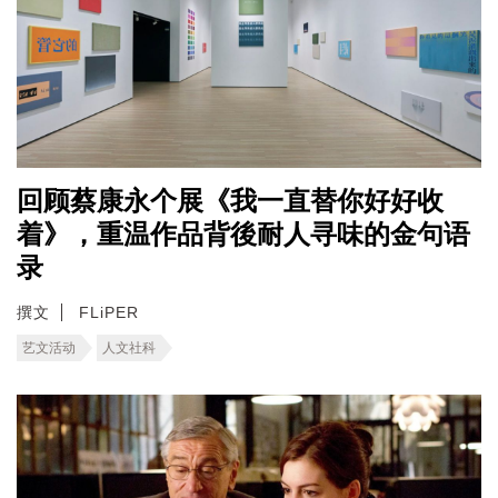
回顾蔡康永个展《我一直替你好好收
着》，重温作品背後耐人寻味的金句语
录
撰文
FLiPER
艺文活动
人文社科