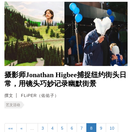
摄影师Jonathan Higbee捕捉纽约街头日
常，用镜头巧妙记录幽默街景
撰文
FLiPER（佑佑子）
艺文活动
««
«
…
3
4
5
6
7
8
9
10