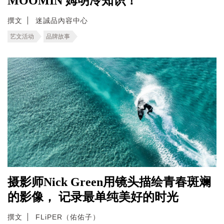
MOOMIN 姆明冷知识！
撰文
迷誠品內容中心
艺文活动
品牌故事
摄影师Nick Green用镜头描绘青春斑斓
的影像， 记录最单纯美好的时光
撰文
FLiPER（佑佑子）