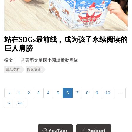
站在SDGs最前线，成为孩子永续阅读的
巨人肩膀
撰文
苗栗縣文華國小閱讀推動團隊
诚品专栏
阅读文化
«
1
2
3
4
5
6
7
8
9
10
…
»
»»