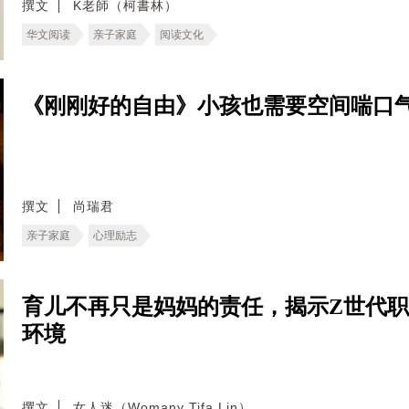
撰文
K老師（柯書林）
华文阅读
亲子家庭
阅读文化
《刚刚好的自由》小孩也需要空间喘口
撰文
尚瑞君
亲子家庭
心理励志
育儿不再只是妈妈的责任，揭示Z世代
环境
撰文
女人迷（Womany Tifa Lin）