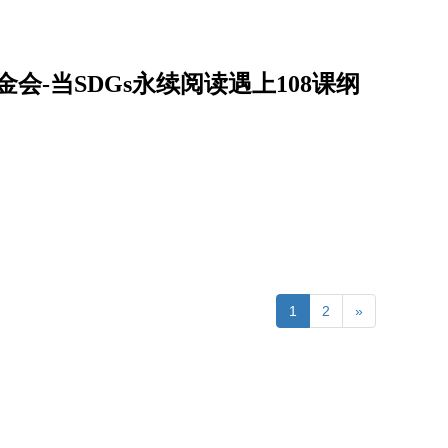
会-当SDGs永续阅读遇上108课纲
1
2
»