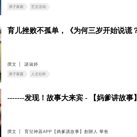
亲子家庭
艺文活动
育儿挫败不孤单，《为何三岁开始说谎
撰文
諶淑婷
亲子家庭
人文社科
-------发现！故事大来宾 - 【妈爹讲故事】
撰文
育兒神器APP【媽爹講故事】創辦人 華爸