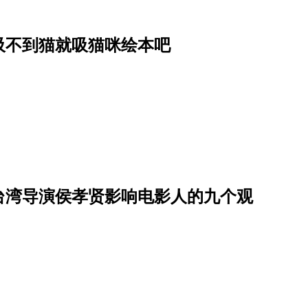
吸不到猫就吸猫咪绘本吧
台湾导演侯孝贤影响电影人的九个观