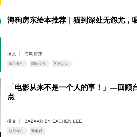
海狗房东绘本推荐｜猫到深处无怨尤，
撰文
海狗房東
诚品专栏
阅读文化
艺文活动
「电影从来不是一个人的事！」—回顾
点
撰文
BAZAAR BY EACHEN LEE
诚品专栏
迷电影