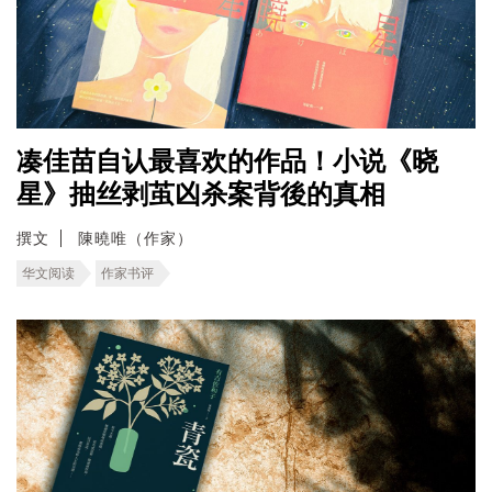
凑佳苗自认最喜欢的作品！小说《晓
星》抽丝剥茧凶杀案背後的真相
撰文
陳曉唯（作家）
华文阅读
作家书评