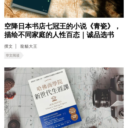
空降日本书店七冠王的小说《青瓷》，
描绘不同家庭的人性百态｜诚品选书
撰文
龍貓大王
华文阅读