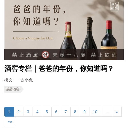
酒窖专栏｜爸爸的年份，你知道吗？
撰文
古小兔
诚品酒窖
1
2
3
4
5
6
7
8
9
10
…
»
»»