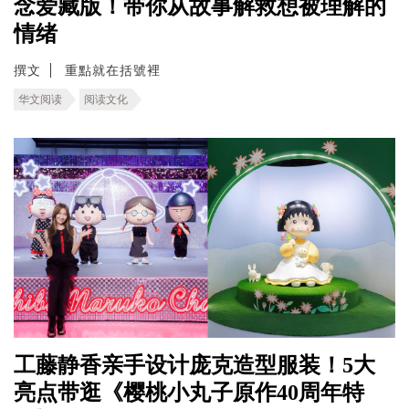
念爱藏版！带你从故事解救想被理解的
情绪
撰文
重點就在括號裡
华文阅读
阅读文化
工藤静香亲手设计庞克造型服装！5大
亮点带逛《樱桃小丸子原作40周年特