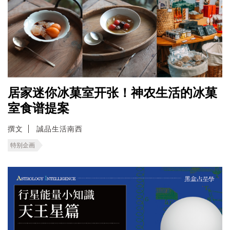
居家迷你冰菓室开张！神农生活的冰菓
室食谱提案
撰文
誠品生活南西
特别企画