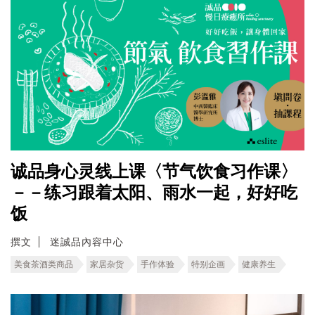
诚品身心灵线上课〈节气饮食习作课〉
－－练习跟着太阳、雨水一起，好好吃
饭
撰文
迷誠品內容中心
美食茶酒类商品
家居杂货
手作体验
特别企画
健康养生