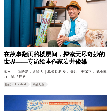
在故事翻页的楼层间，探索无尽奇妙的
世界——专访绘本作家岩井俊雄
撰文
歐玲瀞．與談人｜幸曼玲教授．攝影｜王弼正．場地協
力｜誠品行旅
提案on the desk
诚品儿童