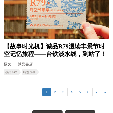
【故事时光机】诚品R79漫读丰景节时
空记忆旅程――台铁淡水线，到站了！
撰文
誠品書店
诚品专栏
特别企画
1
2
3
4
5
6
7
»