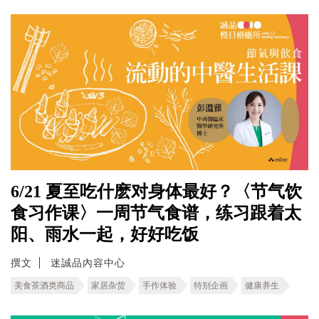
6/21 夏至吃什麽对身体最好？〈节气饮
食习作课〉一周节气食谱，练习跟着太
阳、雨水一起，好好吃饭
撰文
迷誠品內容中心
美食茶酒类商品
家居杂货
手作体验
特别企画
健康养生