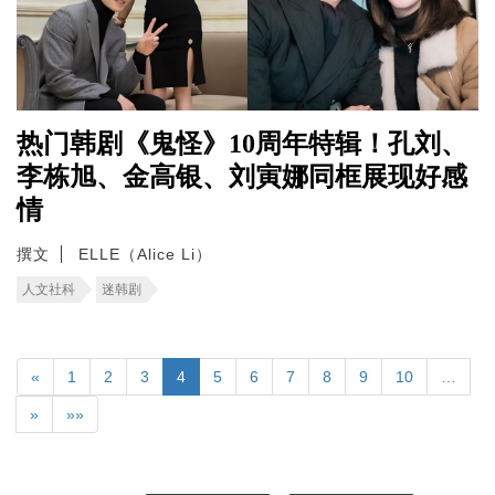
热门韩剧《鬼怪》10周年特辑！孔刘、
李栋旭、金高银、刘寅娜同框展现好感
情
撰文
ELLE（Alice Li）
人文社科
迷韩剧
«
1
2
3
4
5
6
7
8
9
10
…
»
»»