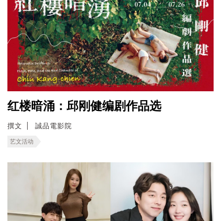
红楼暗涌：邱刚健编剧作品选
撰文
誠品電影院
艺文活动