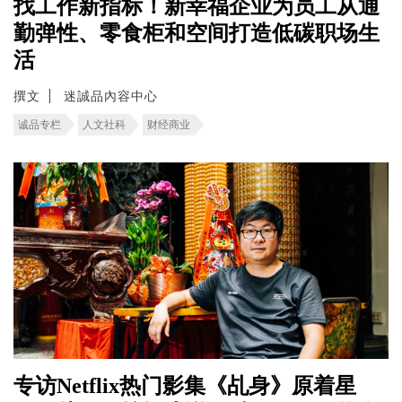
找工作新指标！新幸福企业为员工从通
勤弹性、零食柜和空间打造低碳职场生
活
撰文
迷誠品內容中心
诚品专栏
人文社科
财经商业
专访Netflix热门影集《乩身》原着星