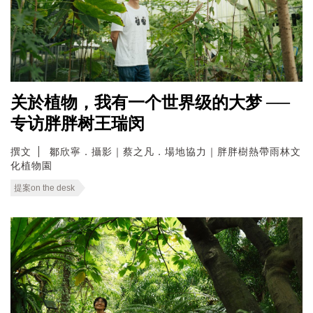
关於植物，我有一个世界级的大梦 ──
专访胖胖树王瑞闵
撰文
鄒欣寧．攝影｜蔡之凡．場地協力｜胖胖樹熱帶雨林文
化植物園
提案on the desk