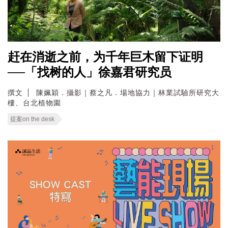
赶在消逝之前，为千年巨木留下证明
──「找树的人」徐嘉君研究员
撰文
陳姵穎．攝影｜蔡之凡．場地協力｜林業試驗所研究大
樓、台北植物園
提案on the desk