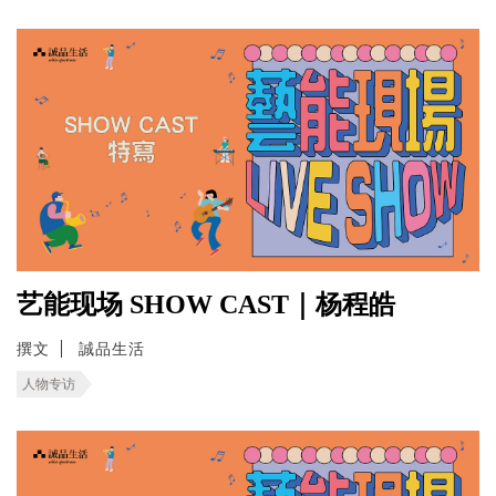
艺能现场 SHOW CAST｜杨程皓
撰文
誠品生活
人物专访