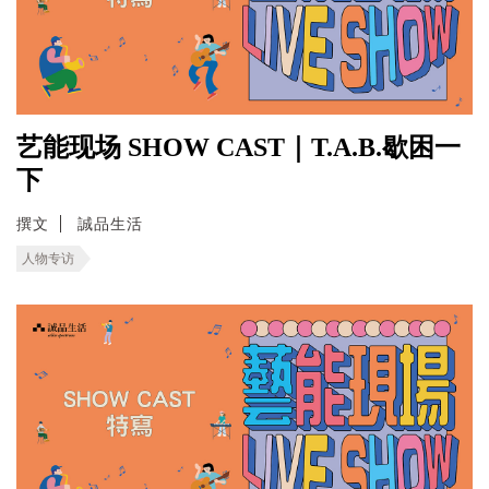
艺能现场 SHOW CAST｜T.A.B.歇困一
下
撰文
誠品生活
人物专访