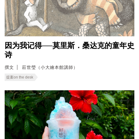
因为我记得──莫里斯．桑达克的童年史
诗
撰文
莊世瑩（小大繪本館講師）
提案on the desk