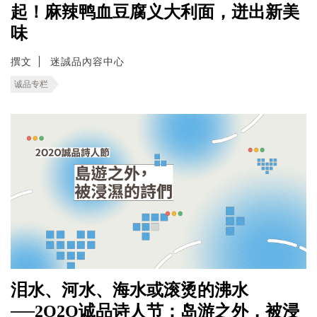
起！麻辣鸭血豆腐义大利面，迸出新美
味
撰文
迷誠品內容中心
诚品专栏
泪水、河水、海水或滚烫的沸水
──2O2O诚品诗人节：岛游之外，被浸