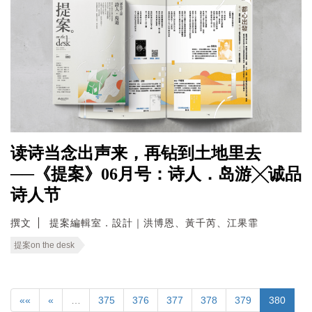
读诗当念出声来，再钻到土地里去
──《提案》06月号：诗人．岛游╳诚品
诗人节
撰文
提案編輯室．設計｜洪博恩、黃千芮、江果霏
提案on the desk
««
«
…
375
376
377
378
379
380