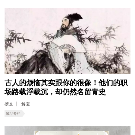
古人的烦恼其实跟你的很像！他们的职
场路载浮载沉，却仍然名留青史
撰文
解夏
诚品专栏