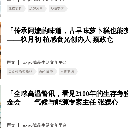
風格文具
品牌故事
人物专访
「传承阿嬷的味道，古早味萝卜糕也能
——杦月初 植感食光创办人 蔡政仓
撰文
expo誠品生活文創平台
美食茶酒类商品
品牌故事
人物专访
「全球高温警讯，看见2100年的生存考验。
金会——气候与能源专案主任 张皪心
撰文
expo誠品生活文創平台