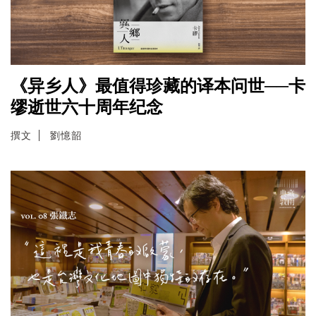
《异乡人》最值得珍藏的译本问世──卡
缪逝世六十周年纪念
撰文
劉憶韶