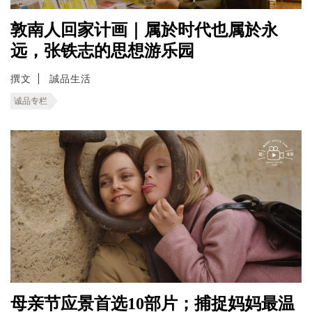
敦南人回家计画｜属於时代也属於永
远，张铁志的思想游乐园
撰文
誠品生活
诚品专栏
母亲节应景首选10部片；捕捉妈妈最温