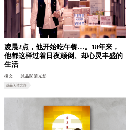
凌晨2点，他开始吃午餐…。18年来，
他都这样过着日夜颠倒、却心灵丰盛的
生活
撰文
誠品閱讀光影
诚品阅读光影