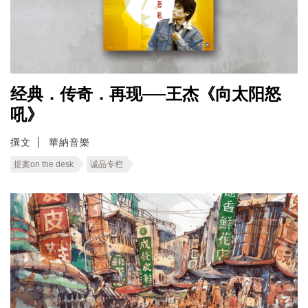
经典．传奇．再现──王杰《向太阳怒
吼》
撰文
華納音樂
提案on the desk
诚品专栏