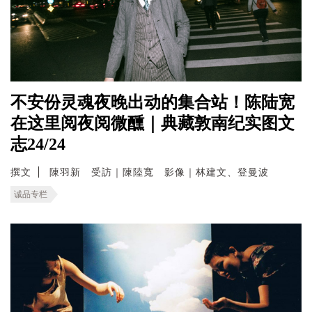
不安份灵魂夜晚出动的集合站！陈陆宽
在这里阅夜阅微醺｜典藏敦南纪实图文
志24/24
撰文
陳羽新 受訪｜陳陸寬 影像｜林建文、登曼波
诚品专栏