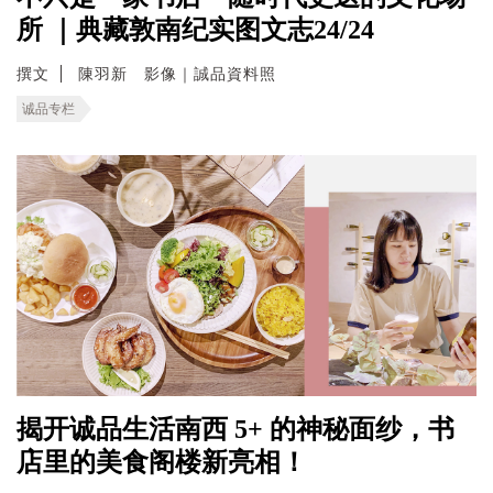
所 ｜典藏敦南纪实图文志24/24
撰文
陳羽新 影像｜誠品資料照
诚品专栏
揭开诚品生活南西 5+ 的神秘面纱，书
店里的美食阁楼新亮相！