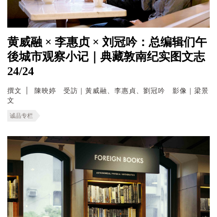
黄威融 × 李惠贞 × 刘冠吟：总编辑们午
後城市观察小记｜典藏敦南纪实图文志
24/24
撰文
陳映婷 受訪｜黃威融、李惠貞、劉冠吟 影像｜梁景
文
诚品专栏