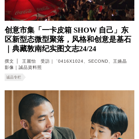
创意市集「一卡皮箱 SHOW 自己」东
区新型态微型聚落，风格和创意是基石
｜典藏敦南纪实图文志24/24
撰文
王麗怡 受訪｜ `0416X1024、SECOND、王嬿晶
影像｜誠品資料照
诚品专栏