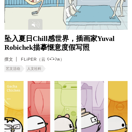
坠入夏日Chill感世界，插画家Yuval
Robichek描摹惬意度假写照
撰文
FLiPER（云 ʕ•͡-•ʔฅ）
艺文活动
人文社科