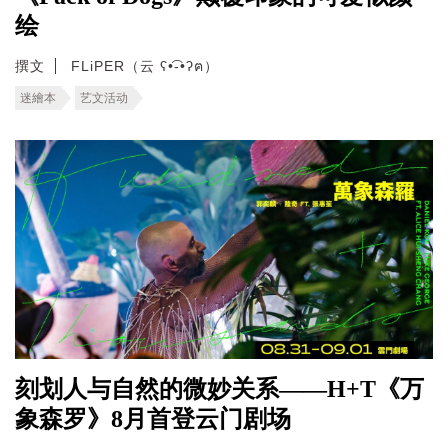
绘
撰文
FLiPER（云 ʕ•͡-•ʔฅ）
迷繪本
艺文活动
刻划人与自然的微妙关系——H+T《万
象森罗》8月首登云门剧场