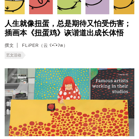
人生就像扭蛋，总是期待又怕受伤害；
插画本《扭蛋鸡》诙谐道出成长体悟
撰文
FLiPER（云 ʕ•͡-•ʔฅ）
艺文活动