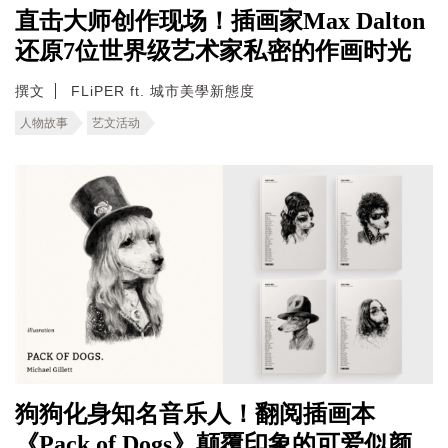
直击大师创作现场！插画家Max Dalton
还原7位世界级艺术家私密的作画时光
撰文
FLiPER ft. 城市美學新態度
人物故事
艺文活动
狗狗化身知名音乐人！翻阅插画本
《Pack of Dogs》颠覆印象的可爱似颜