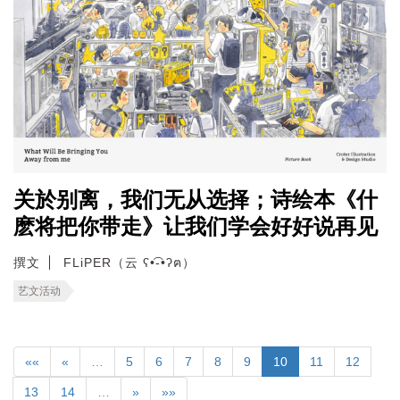
关於别离，我们无从选择；诗绘本《什
麽将把你带走》让我们学会好好说再见
撰文
FLiPER（云 ʕ•͡-•ʔฅ）
艺文活动
««
«
…
5
6
7
8
9
10
11
12
13
14
…
»
»»