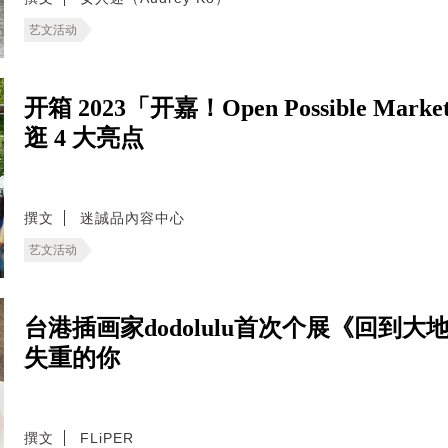
艺文活动
开箱 2023「开嘉！Open Possible
逛 4 大亮点
撰文
迷誠品內容中心
艺文活动
台港插画家dodolulu首次个展《回
失重的你
撰文
FLiPER