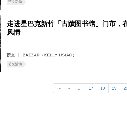
艺文活动
走进星巴克新竹「古蹟图书馆」门市，
风情
撰文
BAZZAR（KELLY HSIAO）
艺文活动
««
«
…
17
18
19
2