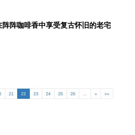
在阵阵咖啡香中享受复古怀旧的老宅
0
21
22
23
24
25
26
…
»
»»