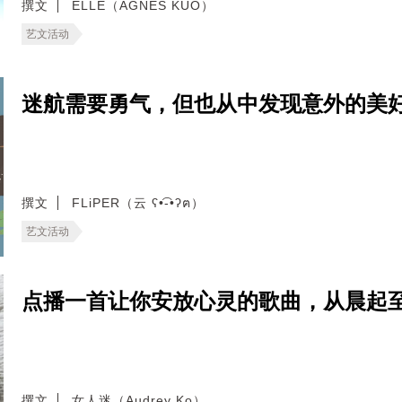
撰文
ELLE（AGNES KUO）
艺文活动
迷航需要勇气，但也从中发现意外的美好—
撰文
FLiPER（云 ʕ•͡-•ʔฅ）
艺文活动
点播一首让你安放心灵的歌曲，从晨起
撰文
女人迷（Audrey Ko）