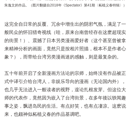
朱逸文的作品。（图片翻摄自2018年《Spectator》第41期〈柘植义春特辑〉）
这完全自日常的反覆、冗余中增生出的阴邪气氛，满足了一
般民众的怀旧猎奇视线（哇，原来台南曾经存在这麽超现实
的街景！）、震撼了日本另类漫画爱好者（这个甚至曾被拿
来精神分析的画面，竟然只是按相片照描，根本不是作者心
象？），而带给台湾另类漫画迷的感触，则是最复杂的。
五十年前开启了全新漫画方法论的宗师，始终没有作品被正
式中译引介给台湾人，非娱乐导向的漫画（无论国内外），
也几乎无法进入一般读者的视野，遑论扎根发芽。但这位大
师的代表作，竟然因为嵌入了台湾街景，在多年後以轶闻趣
事之姿，飘进岛民的生活。有点好笑，也有点凄凉。这麽说
来，也颇神似柘植义春的作品基调吧。