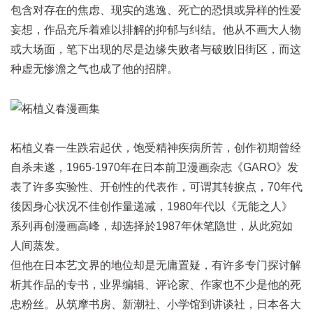
包含对存在的焦虑、现实的逃逸、死亡的恐惧或异样的性爱
妄想，作品充斥着难以排解的抑郁与纠结。他从不画大人物
或大场面，笔下出现的尽是边缘失败者与破败旧街区，而这
种虚无惨澹之气也成了他的招牌。
柘植义春一生跌宕起伏，饱受精神疾病所苦，创作初期曾经
自杀未遂，1965-1970年在日本前卫漫画杂志《GARO》发
表了许多实验性、开创性的代表作，可谓其转捩点，70年代
後因身心状况不佳创作量递减，1980年代以《无能之人》
系列再创漫画高峰，却选择於1987年休笔隐世，从此宛如
人间蒸发。
但他在日本艺文界的地位却是无庸置疑，有许多专门探讨解
析其作品的专书，业界编辑、评论家、作家也不少是他的死
忠粉丝。从筑摩书房、新潮社、小学馆到讲谈社，日本各大