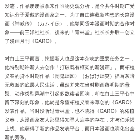
发迹，作品屡屡被拿来作唯物史观分析，是全共斗时期广受
知识分子爱戴的漫画家之一。为了自由连载新构想的长篇漫
画《神威传》（カムイ伝），他夥同贷本漫画时期的合作对
象——前三洋社社长、後来的「青林堂」社长长井胜一创立
了漫画月刊《GARO》。
对白土三平而言，挖掘新人也是这本杂志的重要任务之一，
他特别期许新人去创作「打破既有框架的新漫画」。而柘植
义春的贷本时期作品〈闹鬼烟囱〉（おばけ烟突）描写灰暗
无救赎的底层人民生活，虽然并未在当时剧画黎明期的悬
疑、动作类型风潮中引起多数读者回响，却在白土三平心中
留下深刻的印象，他於是希望柘植义春来草创的《GARO》
发表作品。当时没听过青林堂，也不晓得《GARO》的柘植
义春，从漫画家友人那里得知寻人启事的存在，才与伯乐搭
上线。他获得了新的作品发表平台，而日本漫画也演化出全
新的旁系。