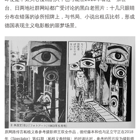
台、日两地社群网站都广受讨论的黑白老照片：十几只眼睛
分布在错落的诊所招牌上，与书局、小说出租店比邻，形成
德国表现主义电影般的噩梦场景。
原网路传言柘植义春参考摄影师王双全作品，後经藤本和也与足立守正在2018
年《Spectator》第41期〈柘植义春特辑〉的对谈比对，参考的照片应为摄影师