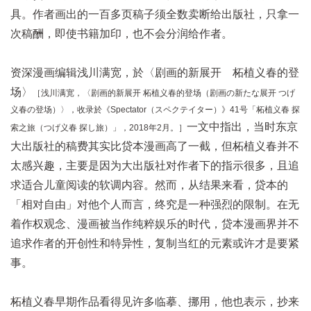
具。作者画出的一百多页稿子须全数卖断给出版社，只拿一
次稿酬，即使书籍加印，也不会分润给作者。
资深漫画编辑浅川满宽，於〈剧画的新展开 柘植义春的登
场〉
［浅川满宽，〈剧画的新展开 柘植义春的登场（剧画の新たな展开 つげ
义春の登场）〉，收录於《Spectator（スペクテイター）》41号「柘植义春 探
一文中指出，当时东京
索之旅（つげ义春 探し旅）」，2018年2月。］
大出版社的稿费其实比贷本漫画高了一截，但柘植义春并不
太感兴趣，主要是因为大出版社对作者下的指示很多，且追
求适合儿童阅读的软调内容。然而，从结果来看，贷本的
「相对自由」对他个人而言，终究是一种强烈的限制。在无
着作权观念、漫画被当作纯粹娱乐的时代，贷本漫画界并不
追求作者的开创性和特异性，复制当红的元素或许才是要紧
事。
柘植义春早期作品看得见许多临摹、挪用，他也表示，抄来