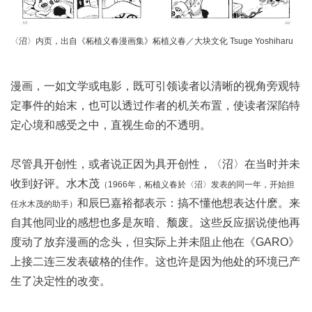
〈沼〉内页，出自《柘植义春漫画集》柘植义春／大块文化 Tsuge Yoshiharu
漫画，一如文学或电影，既可引领读者以清晰的视角旁观特
定事件的始末，也可以透过作者的机关布置，使读者深陷特
定心境和感受之中，直视生命的不透明。
尽管具开创性，或者说正因为具开创性，〈沼〉在当时并未
收到好评。水木茂
（1966年，柘植义春於〈沼〉发表的同一年，开始担
和辰巳嘉裕都表示：搞不懂他想表达什麽。来
任水木茂的助手）
自其他同业的感想也多是灰暗、颓废。这些反应据说使他再
度动了放弃漫画的念头，但实际上并未阻止他在《GARO》
上接二连三发表破格的佳作。这也许是因为他处的环境已产
生了决定性的改变。