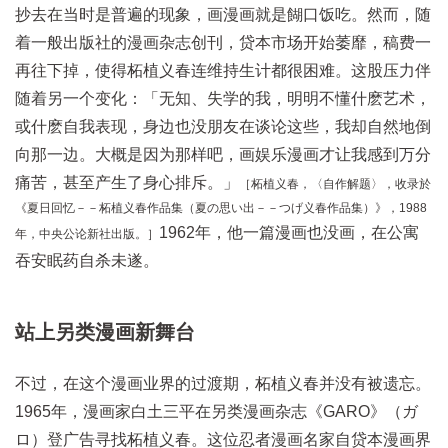
抄去在当时是普遍的现象，画漫画就是餬口饭吃。然而，随
着一般出版社的漫画杂志创刊，贷本市场开始萎靡，稿费一
再往下掉，使得柘植义春连维持生计都很困难。这股压力伴
随着另一个变化：「无知、失学的我，明明不懂什麽艺术，
或什麽自我表现，身边也没朋友在谈论这些，我却自然地倒
向那一边。大概是因为那样吧，画娱乐漫画才让我感到万分
痛苦，甚至产生了身心排斥。」
［柘植义春，〈自作解题〉，收录於
《夏日回忆－－柘植义春作品集（夏の思い出－－つげ义春作品集）》，1988
1962年，他一篇漫画也没画，在公寓
年，中央公论新社出版。］
吞安眠药自杀未遂。
站上另类漫画新舞台
不过，在这个漫画业界的过渡期，柘植义春并没有被遗忘。
1965年，漫画家白土三平在另类漫画杂志《GARO》（ガ
ロ）登广告寻找柘植义春。这位忍者漫画名家自贷本漫画界