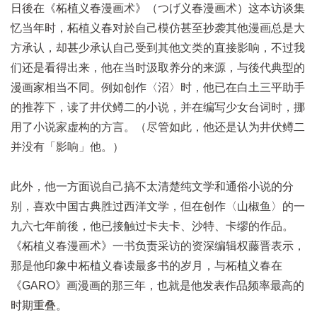
日後在《柘植义春漫画术》（つげ义春漫画术）这本访谈集
忆当年时，柘植义春对於自己模仿甚至抄袭其他漫画总是大
方承认，却甚少承认自己受到其他文类的直接影响，不过我
们还是看得出来，他在当时汲取养分的来源，与後代典型的
漫画家相当不同。例如创作〈沼〉时，他已在白土三平助手
的推荐下，读了井伏鳟二的小说，并在编写少女台词时，挪
用了小说家虚构的方言。（尽管如此，他还是认为井伏鳟二
并没有「影响」他。）
此外，他一方面说自己搞不太清楚纯文学和通俗小说的分
别，喜欢中国古典胜过西洋文学，但在创作〈山椒鱼〉的一
九六七年前後，他已接触过卡夫卡、沙特、卡缪的作品。
《柘植义春漫画术》一书负责采访的资深编辑权藤晋表示，
那是他印象中柘植义春读最多书的岁月，与柘植义春在
《GARO》画漫画的那三年，也就是他发表作品频率最高的
时期重叠。