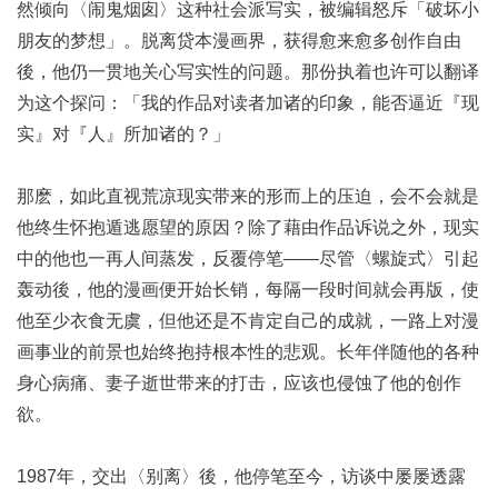
然倾向〈闹鬼烟囱〉这种社会派写实，被编辑怒斥「破坏小
朋友的梦想」。脱离贷本漫画界，获得愈来愈多创作自由
後，他仍一贯地关心写实性的问题。那份执着也许可以翻译
为这个探问：「我的作品对读者加诸的印象，能否逼近『现
实』对『人』所加诸的？」
那麽，如此直视荒凉现实带来的形而上的压迫，会不会就是
他终生怀抱遁逃愿望的原因？除了藉由作品诉说之外，现实
中的他也一再人间蒸发，反覆停笔——尽管〈螺旋式〉引起
轰动後，他的漫画便开始长销，每隔一段时间就会再版，使
他至少衣食无虞，但他还是不肯定自己的成就，一路上对漫
画事业的前景也始终抱持根本性的悲观。长年伴随他的各种
身心病痛、妻子逝世带来的打击，应该也侵蚀了他的创作
欲。
1987年，交出〈别离〉後，他停笔至今，访谈中屡屡透露