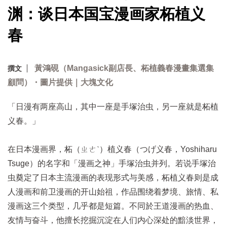
渊：谈日本国宝漫画家柘植义
春
黃鴻硯（Mangasick副店長、柘植義春漫畫集選集
撰文
顧問）・圖片提供｜大塊文化
「日漫有两座高山，其中一座是手塚治虫，另一座就是柘植
义春。」
在日本漫画界，柘（ㄓㄜˋ）植义春（つげ义春，Yoshiharu
Tsuge）的名字和「漫画之神」手塚治虫并列。若说手塚治
虫奠定了日本主流漫画的表现形式与美感，柘植义春则是成
人漫画和前卫漫画的开山始祖，作品围绕着梦境、旅情、私
漫画这三个类型，几乎都是短篇。不同於王道漫画的热血、
友情与奋斗，他擅长挖掘沉淀在人们内心深处的黯淡世界，