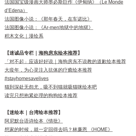
法国国宝级漫画大师墨必斯巨作《伊甸纳》（Le Monde
d’Edena）
法国图像小说：《那年春天，在车诺比》
法国图像小说：《Ar-men地狱中的地狱》
积木文化｜漫绘系
【迷诚品专栏｜
海狗房东绘本推荐
】
「对不起」应该好好说｜海狗房东不说教的道歉绘本推荐
大疫年，为心灵注入抗体的疗癒绘本推荐
#stayhomesavelives
猫到深处无怨尤，吸不到猫就吸猫咪绘本吧
读完只想抱紧处理的狗狗绘本推荐
【迷绘本｜台湾绘本推荐】
阿尼默台语诗绘本《情批》
想家的时候，就一定回得去吗？林廉恩 《HOME》