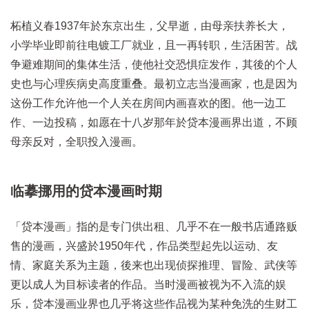
柘植义春1937年於东京出生，父早逝，由母亲扶养长大，
小学毕业即前往电镀工厂就业，且一再转职，生活困苦。战
争避难期间的集体生活，使他社交恐惧症发作，其後的个人
史也与心理疾病史高度重叠。最初立志当漫画家，也是因为
这份工作允许他一个人关在房间内画喜欢的图。他一边工
作、一边投稿，如愿在十八岁那年於贷本漫画界出道，不顾
母亲反对，全职投入漫画。
临摹挪用的贷本漫画时期
「贷本漫画」指的是专门供出租、几乎不在一般书店通路贩
售的漫画，兴盛於1950年代，作品类型起先以运动、友
情、家庭关系为主题，後来也出现侦探推理、冒险、武侠等
更以成人为目标读者的作品。当时漫画被视为不入流的娱
乐，贷本漫画业界也几乎将这些作品视为某种免洗的生财工