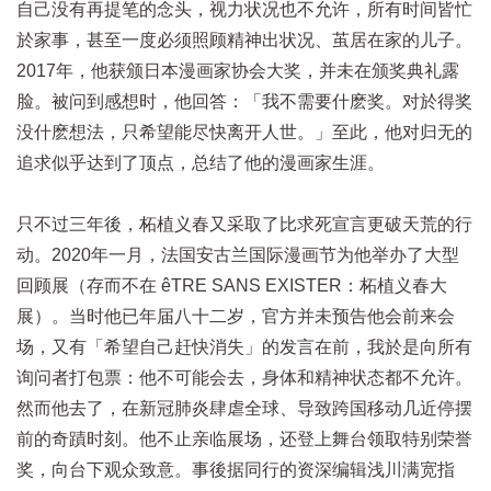
自己没有再提笔的念头，视力状况也不允许，所有时间皆忙
於家事，甚至一度必须照顾精神出状况、茧居在家的儿子。
2017年，他获颁日本漫画家协会大奖，并未在颁奖典礼露
脸。被问到感想时，他回答：「我不需要什麽奖。对於得奖
没什麽想法，只希望能尽快离开人世。」至此，他对归无的
追求似乎达到了顶点，总结了他的漫画家生涯。
只不过三年後，柘植义春又采取了比求死宣言更破天荒的行
动。2020年一月，法国安古兰国际漫画节为他举办了大型
回顾展（存而不在 êTRE SANS EXISTER：柘植义春大
展）。当时他已年届八十二岁，官方并未预告他会前来会
场，又有「希望自己赶快消失」的发言在前，我於是向所有
询问者打包票：他不可能会去，身体和精神状态都不允许。
然而他去了，在新冠肺炎肆虐全球、导致跨国移动几近停摆
前的奇蹟时刻。他不止亲临展场，还登上舞台领取特别荣誉
奖，向台下观众致意。事後据同行的资深编辑浅川满宽指