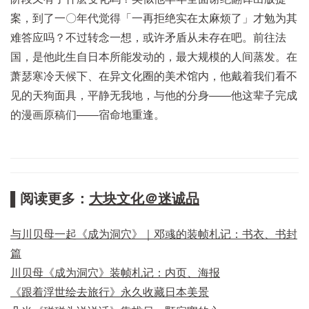
案，到了一〇年代觉得「一再拒绝实在太麻烦了」才勉为其
难答应吗？不过转念一想，或许矛盾从未存在吧。前往法
国，是他此生自日本所能发动的，最大规模的人间蒸发。在
萧瑟寒冷天候下、在异文化圈的美术馆内，他戴着我们看不
见的天狗面具，平静无我地，与他的分身——他这辈子完成
的漫画原稿们——宿命地重逢。
▌阅读更多：
大块文化＠迷诚品
与川贝母一起《成为洞穴》｜邓彧的装帧札记：书衣、书封
篇
川贝母《成为洞穴》装帧札记：内页、海报
《跟着浮世绘去旅行》永久收藏日本美景