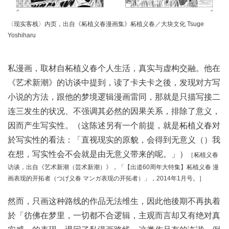
〈现实客栈〉内页，出自《柘植义春漫画集》柘植义春／大块文化 Tsuge
Yoshiharu
私漫画，取材自柘植义春个人生活，真实与虚构交融。他在
《艺术新潮》的访谈中提到，读了卡夫卡之後，发现对方写
小说的方法，跟他的梦境逻辑漫画雷同，那就是只描写接二
连三发生的状况、不强调其必然的因果关系，排除了意义，
因而产生写实性。（这陈述另有一个前提，就是柘植义春对
於写实性的看法：「直视现实的原貌，会得到无意义（）我
在想，写实性会不会就是由无意义带来的呢。」）
［柘植义春
访谈，出自《艺术新潮（芸术新潮）》，「【出道60周年大特集】柘植义春 漫
画表现的开拓者（つげ义春 マンガ表现の开拓者）」，2014年1月号。］
然而，只画这种路线的作品无法维生，因此他後期不再执着
於「彷佛在梦里，一切都不合逻辑，主观而言却又有绝对真