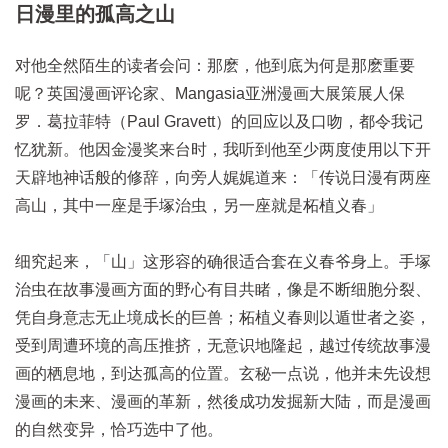
日漫里的孤高之山
对他全然陌生的读者会问：那麽，他到底为何是那麽重要
呢？英国漫画评论家、Mangasia亚洲漫画大展策展人保
罗．葛拉菲特（Paul Gravett）的回应以及口吻，都令我记
忆犹新。他因金漫奖来台时，我听到他至少两度使用以下开
天辟地神话般的修辞，向旁人娓娓道来：「传说日漫有两座
高山，其中一座是手塚治虫，另一座就是柘植义春」
细究起来，「山」这形容的确很适合套在义春爷身上。手塚
治虫在故事漫画方面的野心有目共睹，像是不断细胞分裂、
凭自身意志无止境成长的巨兽；柘植义春则以遁世者之姿，
受到周遭环境的高压推挤，无意识地隆起，越过传统故事漫
画的栖息地，到达孤高的位置。玄秘一点说，他并未先设想
漫画的未来、漫画的革新，然後成功发掘新大陆，而是漫画
的自然变异，恰巧选中了他。