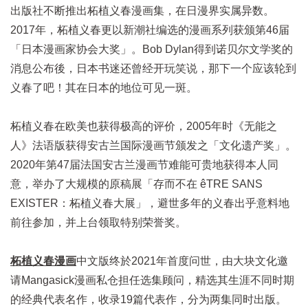
出版社不断推出柘植义春漫画集，在日漫界实属异数。
2017年，柘植义春更以新潮社编选的漫画系列获颁第46届
「日本漫画家协会大奖」。Bob Dylan得到诺贝尔文学奖的
消息公布後，日本书迷还曾经开玩笑说，那下一个应该轮到
义春了吧！其在日本的地位可见一斑。
柘植义春在欧美也获得极高的评价，2005年时《无能之
人》法语版获得安古兰国际漫画节颁发之「文化遗产奖」。
2020年第47届法国安古兰漫画节难能可贵地获得本人同
意，举办了大规模的原稿展「存而不在 êTRE SANS
EXISTER：柘植义春大展」，避世多年的义春出乎意料地
前往参加，并上台领取特别荣誉奖。
柘植义春漫画
中文版终於2021年首度问世，由大块文化邀
请Mangasick漫画私仓担任选集顾问，精选其生涯不同时期
的经典代表名作，收录19篇代表作，分为两集同时出版。