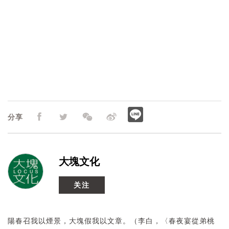
分享
大塊文化
关注
【2025 SR】《进烤箱的好日子》暨《不吠》《小碎肉
末》新书分享会｜小说家 李佳颖｜高雄场
活动日期
2025/08/17~2025/08/17
陽春召我以煙景，大塊假我以文章。（李白，〈春夜宴從弟桃