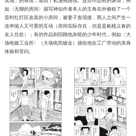
实感」的表现，退回了私漫画路线。这类作品有的诙谐，例
如〈无聊的房间〉描写神似作者本人的主角在外偷租了一个
昔时红灯区改装的小房间，被妻子发现後，两人之间产生一
连串恼人又可爱的互动（房间实际存在，但是是柘植义春的
友人住处）；有的作品则回顾他灰暗的少年时代，例如〈大
场电镀工业所〉（大场电気镀金）描绘他在工厂劳动的亲身
体验和苦闷。