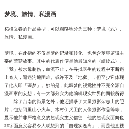
梦境、旅情、私漫画
柘植义春的作品类型，可以粗略地分为三种：梦境（式）、
旅情、私漫画。
梦境，在此指的不仅是梦的记录和转化，也包含梦境逻辑主
宰的荒诞故事。其中的代表作便是他最知名的〈螺旋式〉。
「我」被水母刺伤，血流不止，在寻找医生的过程中不断遇
上奇人，遭遇沟通困难。或许不及「地狱」，但至少它体现
了他人即「噩梦」。妙的是，此噩梦的视觉性并不完全源自
漫画家的妄想，有一大部分实为他编辑现实世界的面貌所得
——除了台南的街景之外，他还描摹了大量摄影杂志上的照
片，包括阿里山小火车、木村伊兵卫的人像摄影作品等等，
显示他并非严格意义的超现实主义信徒，他的超现实面向也
非字面意义容易令人联想到的「自现实逸离」，而是他直视