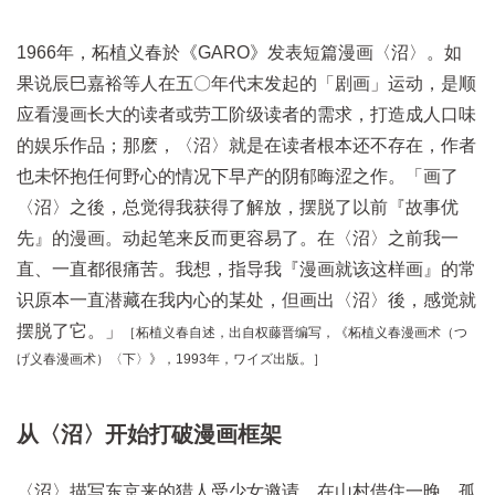
1966年，柘植义春於《GARO》发表短篇漫画〈沼〉。如
果说辰巳嘉裕等人在五〇年代末发起的「剧画」运动，是顺
应看漫画长大的读者或劳工阶级读者的需求，打造成人口味
的娱乐作品；那麽，〈沼〉就是在读者根本还不存在，作者
也未怀抱任何野心的情况下早产的阴郁晦涩之作。「画了
〈沼〉之後，总觉得我获得了解放，摆脱了以前『故事优
先』的漫画。动起笔来反而更容易了。在〈沼〉之前我一
直、一直都很痛苦。我想，指导我『漫画就该这样画』的常
识原本一直潜藏在我内心的某处，但画出〈沼〉後，感觉就
摆脱了它。」
［柘植义春自述，出自权藤晋编写，《柘植义春漫画术（つ
げ义春漫画术）〈下〉》，1993年，ワイズ出版。］
从〈沼〉开始打破漫画框架
〈沼〉描写东京来的猎人受少女邀请，在山村借住一晚。孤