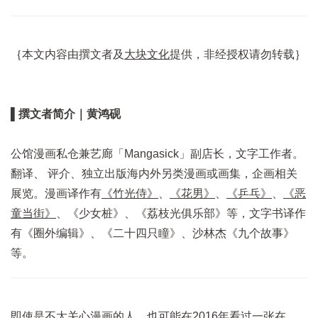
｛本文内容由撰文者及
大块文化
提供，非经授权请勿转载｝
▌撰文者简介｜黄鸿砚
公馆漫画私仓兼艺廊「Mangasick」副店长，文字工作者。
翻译、 评介、独立出版海内外另类漫画或画集，企画相关
展览。漫画译作有
《竹光侍》
、
《花男》
、
《乒乓》
、
《恶
童当街》
、《少女桩》、《荔枝光俱乐部》等，文字书译作
有《圈外编辑》、《二十四只瞳》、沙林杰《九个故事》
等。
即使是不太关心漫画的人，也可能在2016年看过一张在