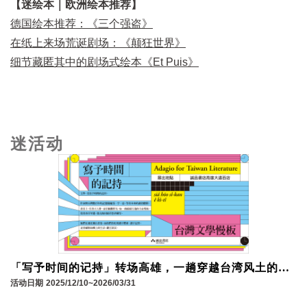
【迷绘本｜欧洲绘本推荐】
德国绘本推荐：《三个强盗》
在纸上来场荒诞剧场：《颠狂世界》
细节藏匿其中的剧场式绘本《Et Puis》
迷活动
「写予时间的记持」转场高雄，一趟穿越台湾风土的文
学慢板！
活动日期
2025/12/10~2026/03/31