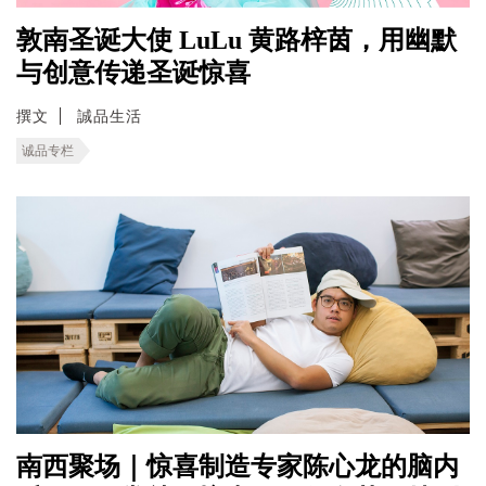
敦南圣诞大使 LuLu 黄路梓茵，用幽默
与创意传递圣诞惊喜
撰文
誠品生活
诚品专栏
南西聚场｜惊喜制造专家陈心龙的脑内