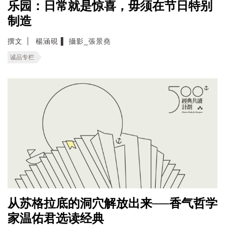
乐园：日常就是惊喜，毋须在节日特别
制造
撰文
楊涵硯 ▌ 攝影_張景堯
诚品专栏
从苏格拉底的洞穴解放出来──香气哲学
家温佑君选读经典