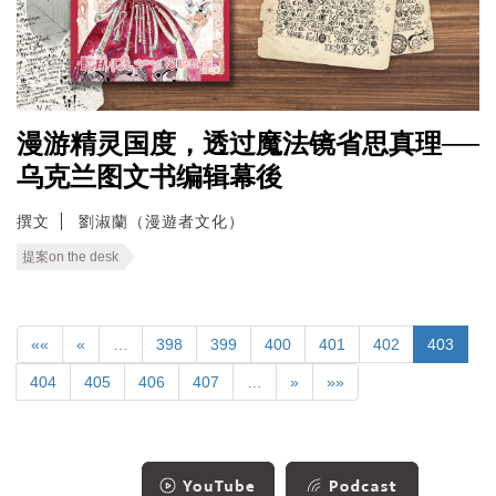
漫游精灵国度，透过魔法镜省思真理──
乌克兰图文书编辑幕後
撰文
劉淑蘭（漫遊者文化）
提案on the desk
««
«
…
398
399
400
401
402
403
404
405
406
407
…
»
»»