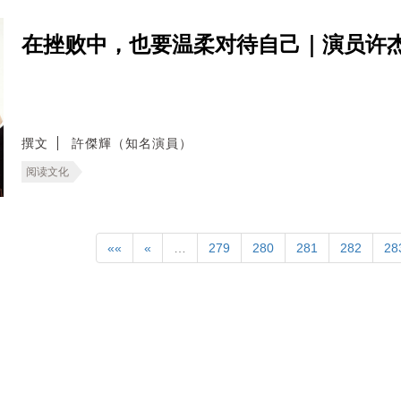
在挫败中，也要温柔对待自己｜演员许
撰文
許傑輝（知名演員）
阅读文化
««
«
…
279
280
281
282
28