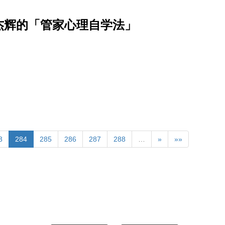
杰辉的「管家心理自学法」
3
284
285
286
287
288
…
»
»»