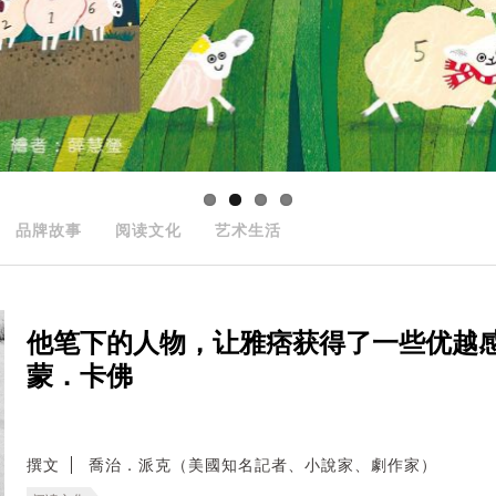
品牌故事
阅读文化
艺术生活
他笔下的人物，让雅痞获得了一些优越
蒙．卡佛
撰文
喬治．派克（美國知名記者、小說家、劇作家）