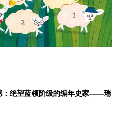
感：绝望蓝领阶级的编年史家——瑞