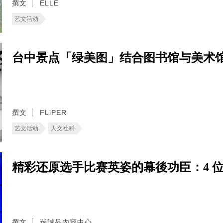
撰文
ELLE
艺文活动
台中景点「绿美图」结合图书馆与美术
撰文
FLiPER
艺文活动
人文社科
精彩还原选手比赛英姿的幕後功臣：4 
撰文
迷誠品內容中心