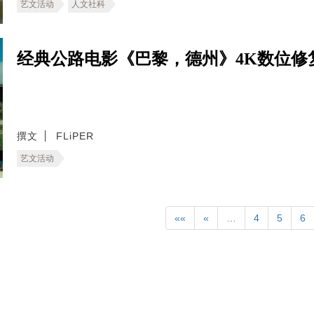
艺文活动
人文社科
经典公路电影《巴黎，德州》4K数位修
撰文
FLiPER
艺文活动
««
«
…
4
5
6