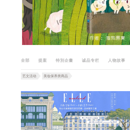
全部
提案
特別企畫
诚品专栏
人物故事
艺文活动
美妆保养类商品