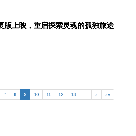
复版上映，重启探索灵魂的孤独旅途
7
8
9
10
11
12
13
…
»
»»