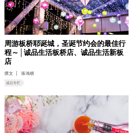
周游板桥耶诞城，圣诞节约会的最佳行
程～│诚品生活板桥店、诚品生活新板
店
撰文
張鴻棋
诚品专栏