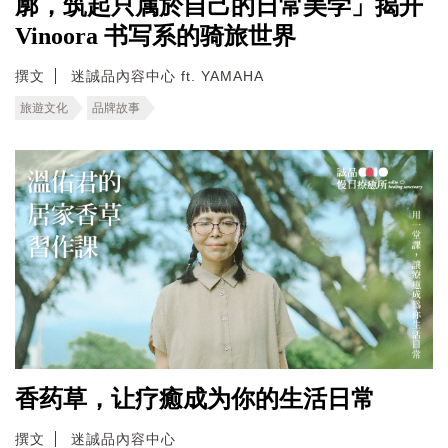
廓，筑起只属於自己的日常美学」揭开
Vinoora 书写系的骑旅世界
撰文
迷誠品內容中心 ft. YAMAHA
旅遊文化
品牌故事
香药草，让疗癒成为你的生活日常
撰文
迷誠品內容中心