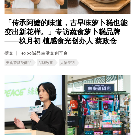
「传承阿嬷的味道，古早味萝卜糕也能
变出新花样。」专访蔬食萝卜糕品牌
——杦月初 植感食光创办人 蔡政仓
撰文
expo誠品生活文創平台
美食茶酒类商品
品牌故事
人物专访