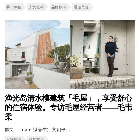
手作体验
人文社科
品牌故事
香氛美容
渔光岛清水模建筑「毛屋」，享受舒心
的住宿体验。专访毛屋经营者——毛韦
柔
撰文
expo誠品生活文創平台
人物故事
品牌故事