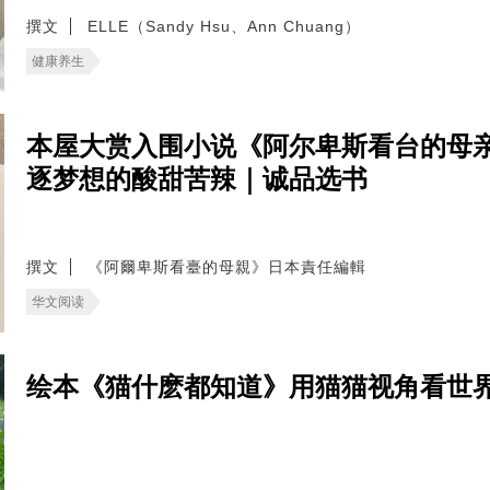
撰文
ELLE（Sandy Hsu、Ann Chuang）
健康养生
本屋大赏入围小说《阿尔卑斯看台的母
逐梦想的酸甜苦辣｜诚品选书
撰文
《阿爾卑斯看臺的母親》日本責任編輯
华文阅读
绘本《猫什麽都知道》用猫猫视角看世