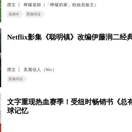
撰文
檸檬老師（「檸檬的家」粉絲頁板主）
迷繪本
图像阅读
Netflix影集《聪明镇》改编伊藤润二
撰文
美麗佳人（Nic）
图像阅读
文字重现热血赛季！受纽时畅销书《总
球记忆