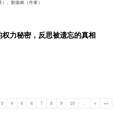
授）、劉揚銘（作家）
的权力秘密，反思被遗忘的真相
3
4
5
6
7
8
9
10
…
»
»»