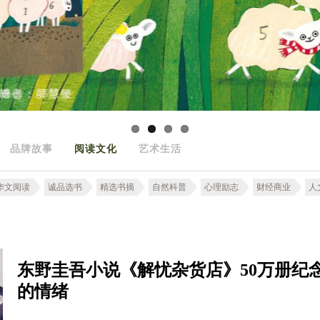
品牌故事
阅读文化
艺术生活
华文阅读
诚品选书
精选书摘
自然科普
心理励志
财经商业
人
东野圭吾小说《解忧杂货店》50万册纪
的情绪