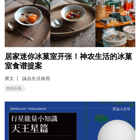
居家迷你冰菓室开张！神农生活的冰菓
室食谱提案
撰文
誠品生活南西
特别企画