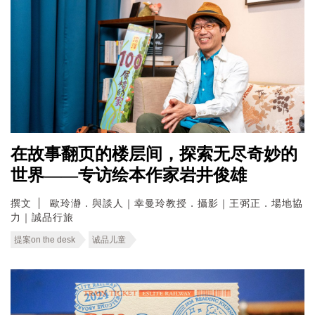
在故事翻页的楼层间，探索无尽奇妙的
世界——专访绘本作家岩井俊雄
撰文
歐玲瀞．與談人｜幸曼玲教授．攝影｜王弼正．場地協
力｜誠品行旅
提案on the desk
诚品儿童