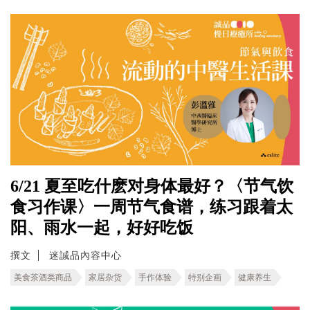
6/21 夏至吃什麽对身体最好？〈节气饮
食习作课〉一周节气食谱，练习跟着太
阳、雨水一起，好好吃饭
撰文
迷誠品內容中心
美食茶酒类商品
家居杂货
手作体验
特别企画
健康养生