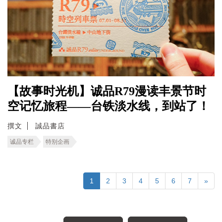
【故事时光机】诚品R79漫读丰景节时
空记忆旅程――台铁淡水线，到站了！
撰文
誠品書店
诚品专栏
特别企画
1
2
3
4
5
6
7
»