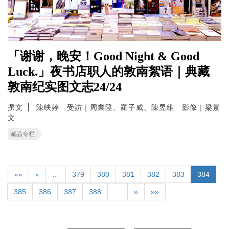
「谢谢，晚安！Good Night & Good
Luck.」夜书店职人的敦南絮语｜典藏
敦南纪实图文志24/24
撰文
陳映婷 受訪｜周業陞、羅子威、陳昱維 影像｜梁景
文
诚品专栏
««
«
…
379
380
381
382
383
384
385
386
387
388
…
»
»»