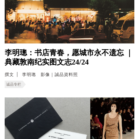
李明璁：书店青春，愿城市永不遗忘 ｜
典藏敦南纪实图文志24/24
撰文
李明璁 影像｜誠品資料照
诚品专栏