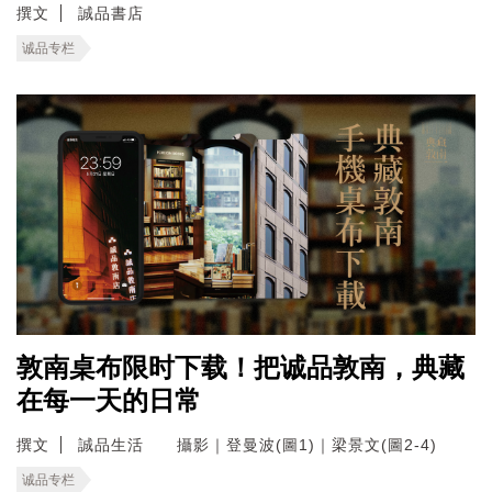
撰文
誠品書店
诚品专栏
敦南桌布限时下载！把诚品敦南，典藏
在每一天的日常
撰文
誠品生活 攝影｜登曼波(圖1)｜梁景文(圖2-4)
诚品专栏