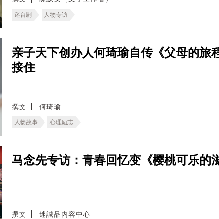
迷台剧
人物专访
亲子天下创办人何琦瑜自传《父母的旅
接住
撰文
何琦瑜
人物故事
心理励志
马念先专访：青春回忆变《樱桃可乐的
撰文
迷誠品內容中心