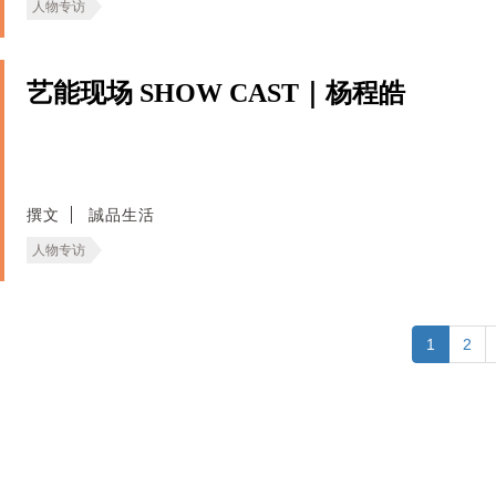
人物专访
艺能现场 SHOW CAST｜杨程皓
撰文
誠品生活
人物专访
1
2