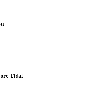
u
e Tidal