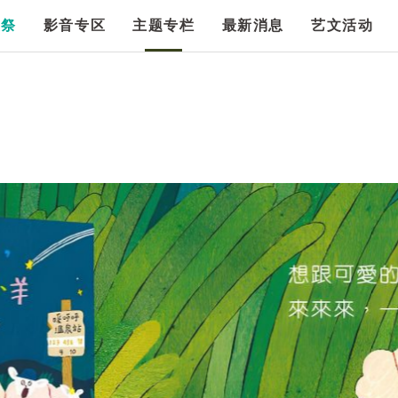
漫祭
影音专区
主题专栏
最新消息
艺文活动