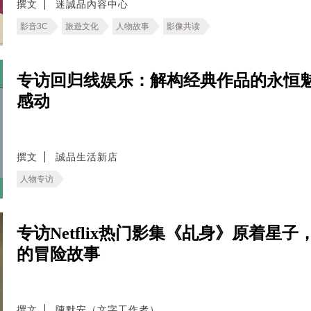
撰文
迷誠品內容中心
影音3C
旅遊文化
人物故事
影像共读
专访回归线娱乐：解构经典作品的永恒
感动
撰文
誠品生活新店
人物专访
专访Netflix热门影集《乩身》原着
的冒险故事
撰文
陳默安（文字工作者）