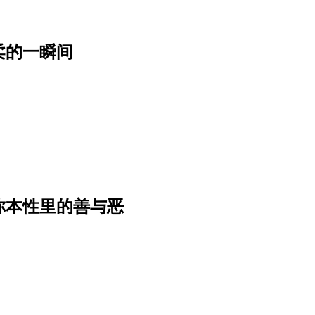
柔的一瞬间
你本性里的善与恶