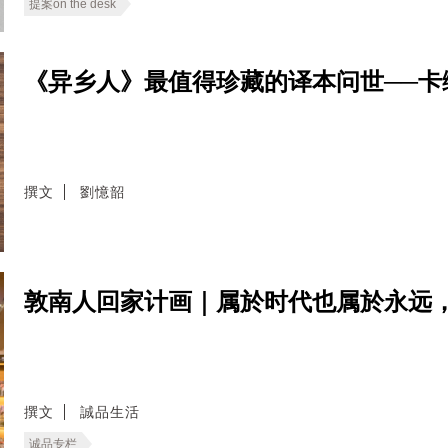
提案on the desk
《异乡人》最值得珍藏的译本问世──卡
撰文
劉憶韶
敦南人回家计画｜属於时代也属於永远
撰文
誠品生活
诚品专栏