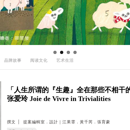
品牌故事
阅读文化
艺术生活
「人生所谓的『生趣』全在那些不相干的
张爱玲 Joie de Vivre in Trivialities
撰文
提案編輯室．設計｜江果霏．黃千芮．張育豪