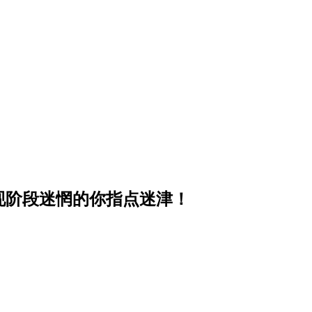
现阶段迷惘的你指点迷津！