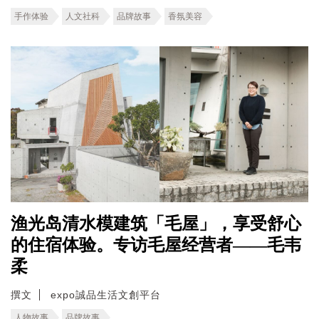
手作体验
人文社科
品牌故事
香氛美容
渔光岛清水模建筑「毛屋」，享受舒心
的住宿体验。专访毛屋经营者——毛韦
柔
撰文
expo誠品生活文創平台
人物故事
品牌故事