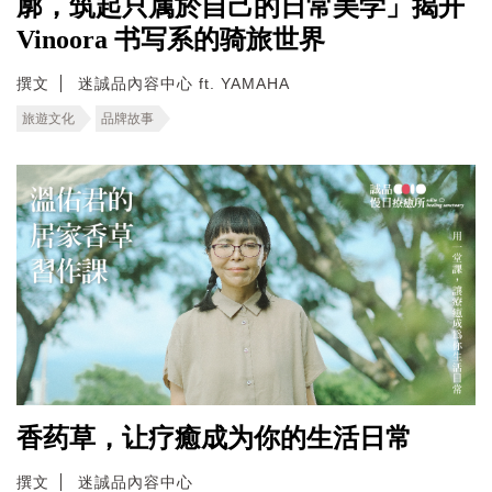
廓，筑起只属於自己的日常美学」揭开
Vinoora 书写系的骑旅世界
撰文
迷誠品內容中心 ft. YAMAHA
旅遊文化
品牌故事
香药草，让疗癒成为你的生活日常
撰文
迷誠品內容中心