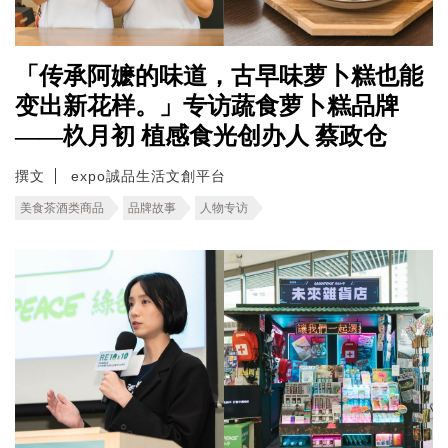
「传承阿嬷的味道，古早味萝卜糕也能
变出新花样。」专访蔬食萝卜糕品牌
——杦月初 植感食光创办人 蔡政仓
撰文
expo誠品生活文創平台
美食茶酒类商品
品牌故事
人物专访