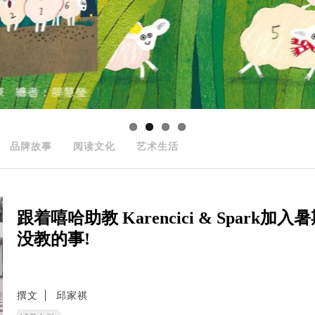
品牌故事
阅读文化
艺术生活
跟着嘻哈助教 Karencici & Spa
没教的事!
撰文
邱家祺