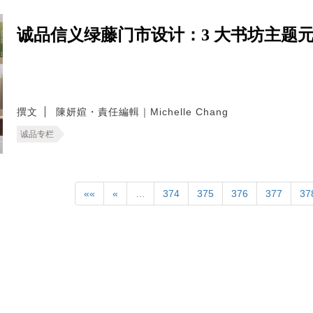
诚品信义绿藤门市设计：3 大书坊主题
撰文
陳妍媗・責任編輯｜Michelle Chang
诚品专栏
««
«
…
374
375
376
377
37