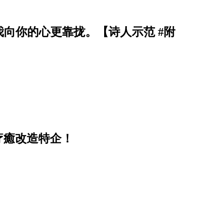
向你的心更靠拢。【诗人示范 #附
r 疗癒改造特企！