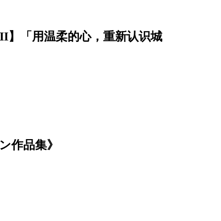
II】「用温柔的心，重新认识城
ケン作品集》