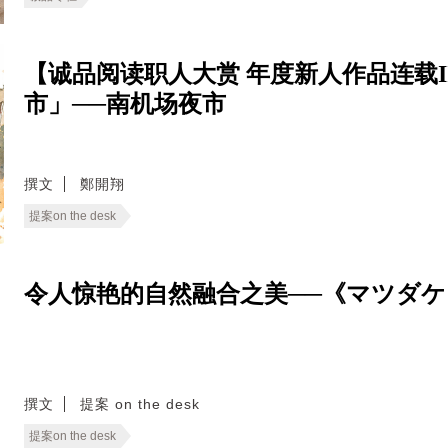
【诚品阅读职人大赏 年度新人作品连载I
市」──南机场夜市
撰文
鄭開翔
提案on the desk
令人惊艳的自然融合之美──《マツダ
撰文
提案 on the desk
提案on the desk