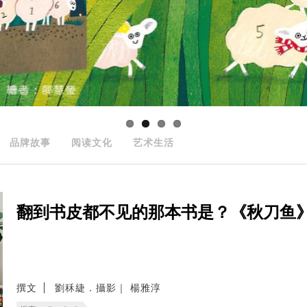
品牌故事
阅读文化
艺术生活
翻到书皮都不见的那本书是？《秋刀鱼
撰文
劉秝緁．攝影｜ 楊雅淳