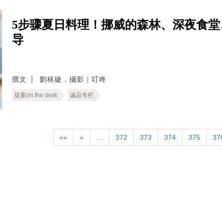
5步骤夏日料理！挪威的森林、深夜食堂
导
撰文
劉秝緁．攝影｜叮咚
提案on the desk
诚品专栏
««
«
…
372
373
374
375
37