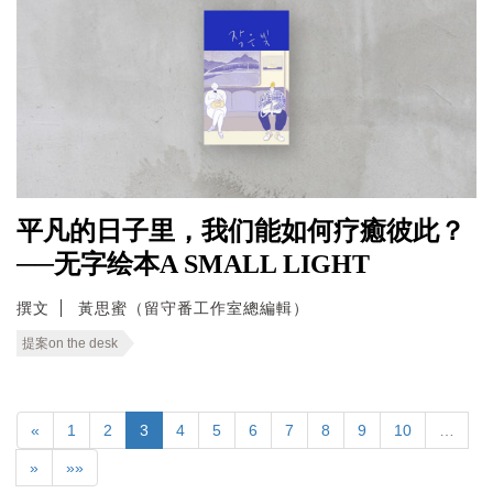
平凡的日子里，我们能如何疗癒彼此？
──无字绘本A SMALL LIGHT
撰文
黃思蜜（留守番工作室總編輯）
提案on the desk
«
1
2
3
4
5
6
7
8
9
10
…
»
»»