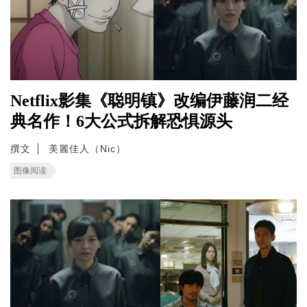
Netflix影集《聪明镇》改编伊藤润二经
典名作！6大公式拆解恐惧源头
撰文
美麗佳人（Nic）
图像阅读