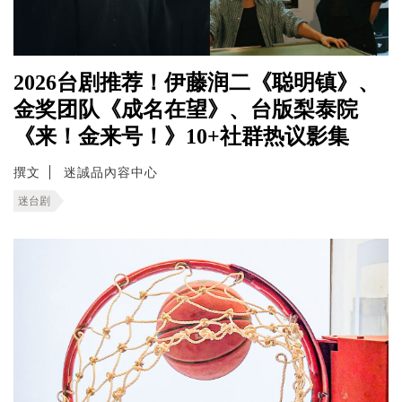
2026台剧推荐！伊藤润二《聪明镇》、
金奖团队《成名在望》、台版梨泰院
《来！金来号！》10+社群热议影集
撰文
迷誠品內容中心
迷台剧