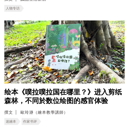
人物专访
绘本《噗拉噗拉国在哪里？》进入剪纸
森林，不同於数位绘图的感官体验
撰文
歐玲瀞（繪本教學講師）
迷繪本
作家书评