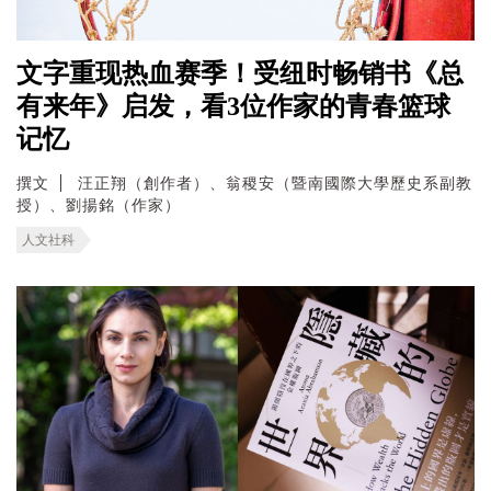
文字重现热血赛季！受纽时畅销书《总
有来年》启发，看3位作家的青春篮球
记忆
撰文
汪正翔（創作者）、翁稷安（暨南國際大學歷史系副教
授）、劉揚銘（作家）
人文社科