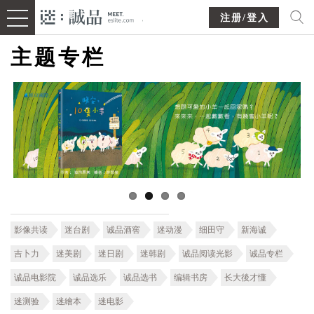
注册/登入
主题专栏
影像共读
迷台剧
诚品酒窖
迷动漫
细田守
新海诚
吉卜力
迷美剧
迷日剧
迷韩剧
诚品阅读光影
诚品专栏
诚品电影院
诚品选乐
诚品选书
编辑书房
长大後才懂
迷测验
迷繪本
迷电影