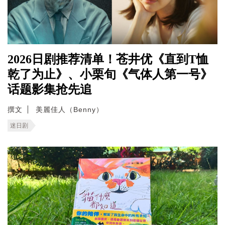
2026日剧推荐清单！苍井优《直到T恤
乾了为止》、小栗旬《气体人第一号》
话题影集抢先追
撰文
美麗佳人（Benny）
迷日剧