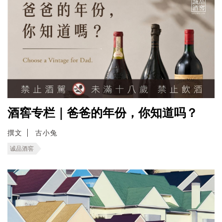
酒窖专栏｜爸爸的年份，你知道吗？
撰文
古小兔
诚品酒窖