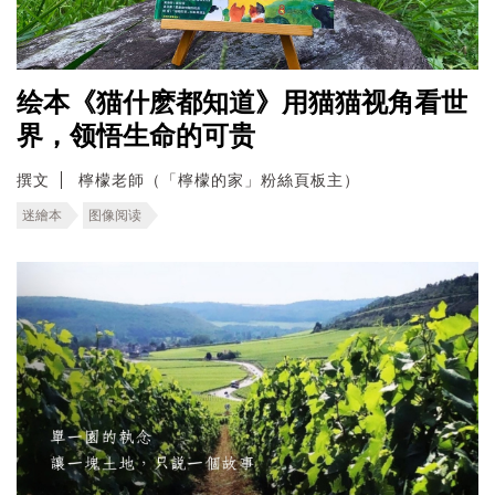
绘本《猫什麽都知道》用猫猫视角看世
界，领悟生命的可贵
撰文
檸檬老師（「檸檬的家」粉絲頁板主）
迷繪本
图像阅读