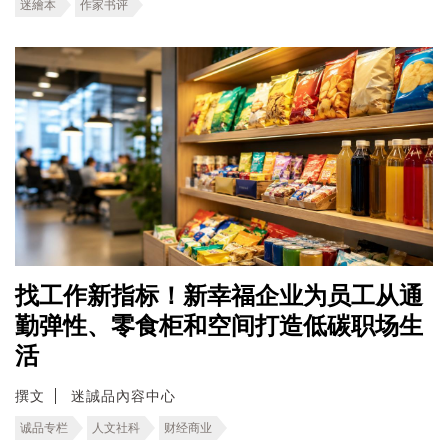
迷繪本
作家书评
找工作新指标！新幸福企业为员工从通
勤弹性、零食柜和空间打造低碳职场生
活
撰文
迷誠品內容中心
诚品专栏
人文社科
财经商业