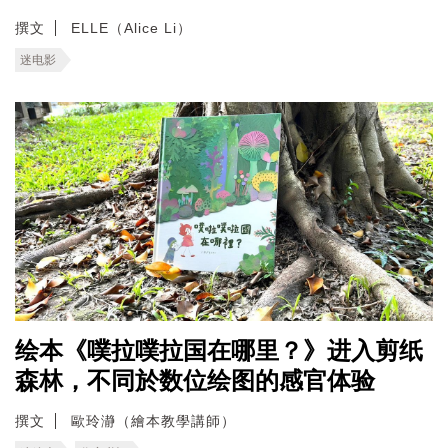
撰文
ELLE（Alice Li）
迷电影
绘本《噗拉噗拉国在哪里？》进入剪纸
森林，不同於数位绘图的感官体验
撰文
歐玲瀞（繪本教學講師）