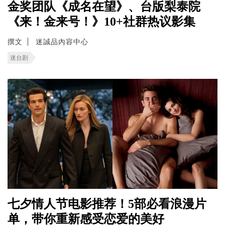
金奖团队《成名在望》、台版梨泰院
《来！金来号！》10+社群热议影集
撰文
迷誠品內容中心
迷台剧
七夕情人节电影推荐！5部必看浪漫片
单，带你重新感受恋爱的美好