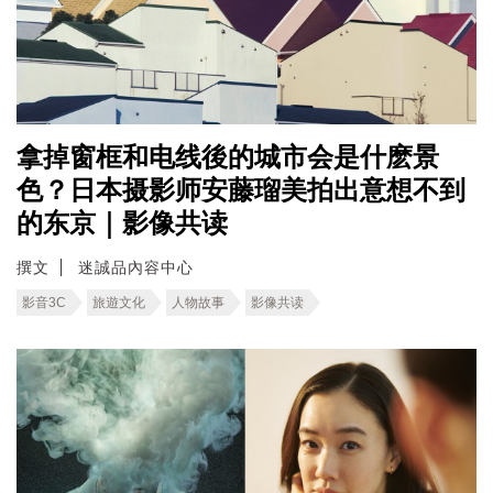
拿掉窗框和电线後的城市会是什麽景
色？日本摄影师安藤瑠美拍出意想不到
的东京｜影像共读
撰文
迷誠品內容中心
影音3C
旅遊文化
人物故事
影像共读