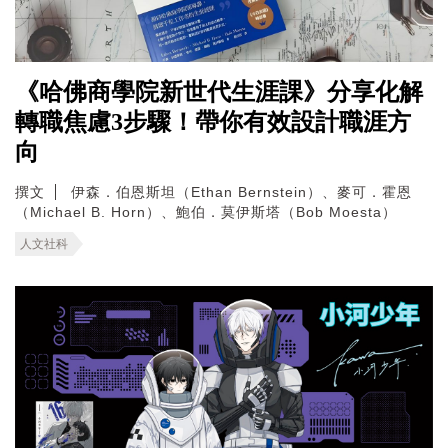
《哈佛商學院新世代生涯課》分享化解
轉職焦慮3步驟！帶你有效設計職涯方
向
撰文
伊森．伯恩斯坦（Ethan Bernstein）、麥可．霍恩
（Michael B. Horn）、鮑伯．莫伊斯塔（Bob Moesta）
人文社科