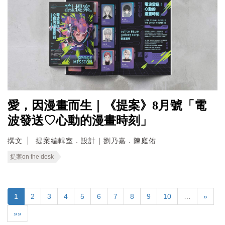
愛，因漫畫而生｜《提案》8月號「電
波發送♡心動的漫畫時刻」
撰文
提案編輯室．設計｜劉乃嘉．陳庭佑
提案on the desk
1
2
3
4
5
6
7
8
9
10
…
»
»»