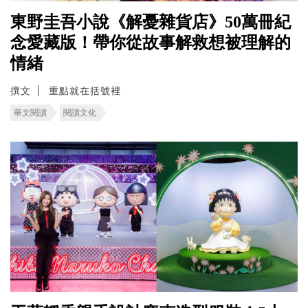
東野圭吾小說《解憂雜貨店》50萬冊紀
念愛藏版！帶你從故事解救想被理解的
情緒
撰文
重點就在括號裡
華文閱讀
閱讀文化