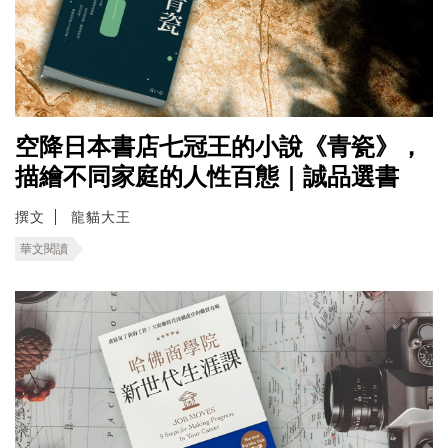
空降日本書店七冠王的小說《青瓷》，
描繪不同家庭的人性百態｜誠品選書
撰文
龍貓大王
華文閱讀