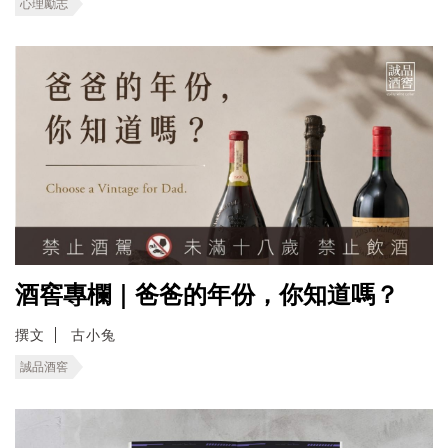
心理勵志
酒窖專欄｜爸爸的年份，你知道嗎？
撰文
古小兔
誠品酒窖