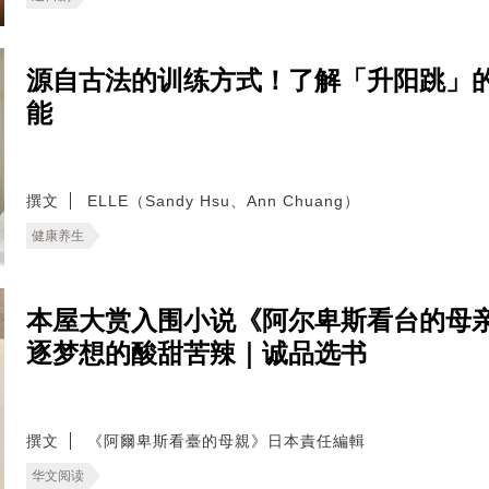
源自古法的训练方式！了解「升阳跳」
能
撰文
ELLE（Sandy Hsu、Ann Chuang）
健康养生
本屋大赏入围小说《阿尔卑斯看台的母
逐梦想的酸甜苦辣｜诚品选书
撰文
《阿爾卑斯看臺的母親》日本責任編輯
华文阅读