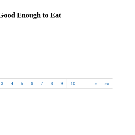
nough to Eat
3
4
5
6
7
8
9
10
…
»
»»