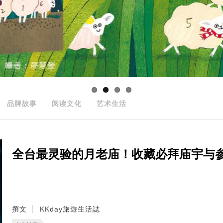
品牌故事
阅读文化
艺术生活
全台最灵验的月老庙！收藏必拜庙宇与
撰文
KKday旅遊生活誌