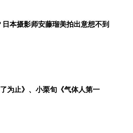
？日本摄影师安藤瑠美拍出意想不到
恤乾了为止》、小栗旬《气体人第一