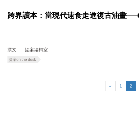
跨界讀本：當現代速食走進復古油畫──Good E
撰文
提案編輯室
提案on the desk
«
1
2