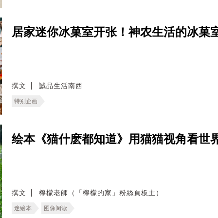
居家迷你冰菓室开张！神农生活的冰菓
撰文
誠品生活南西
特别企画
绘本《猫什麽都知道》用猫猫视角看世
撰文
檸檬老師（「檸檬的家」粉絲頁板主）
迷繪本
图像阅读