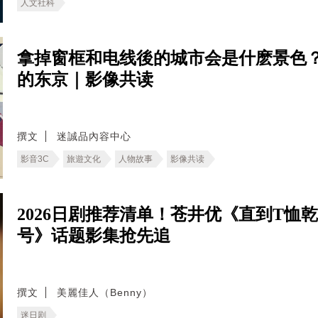
人文社科
拿掉窗框和电线後的城市会是什麽景色
的东京｜影像共读
撰文
迷誠品內容中心
影音3C
旅遊文化
人物故事
影像共读
2026日剧推荐清单！苍井优《直到T
号》话题影集抢先追
撰文
美麗佳人（Benny）
迷日剧