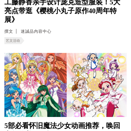
工藤静香亲手设计庞克造型服装！5大
亮点带逛《樱桃小丸子原作40周年特
展》
撰文
迷誠品內容中心
艺文活动
5部必看怀旧魔法少女动画推荐，唤回