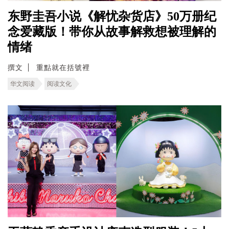
东野圭吾小说《解忧杂货店》50万册纪
念爱藏版！带你从故事解救想被理解的
情绪
撰文
重點就在括號裡
华文阅读
阅读文化