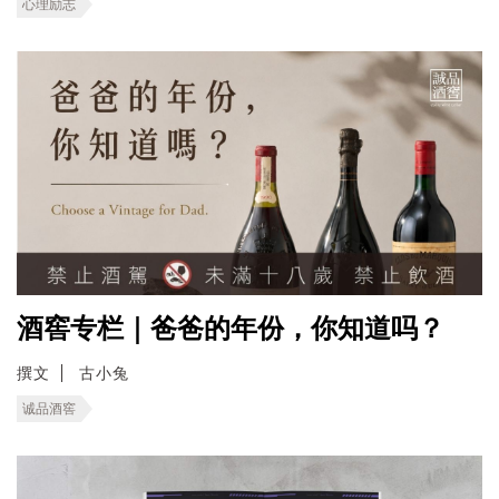
心理励志
酒窖专栏｜爸爸的年份，你知道吗？
撰文
古小兔
诚品酒窖