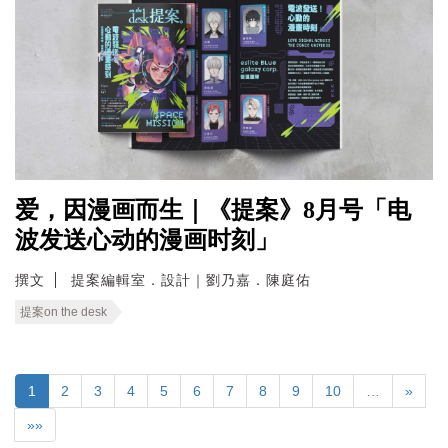
爱，因漫画而生｜《提案》8月号「电
波发送心动的漫画时刻」
撰文
提案編輯室．設計｜劉乃嘉．陳庭佑
提案on the desk
1
2
3
4
5
6
7
8
9
10
…
»
»»