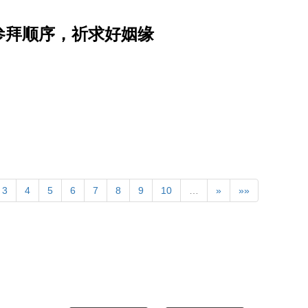
参拜顺序，祈求好姻缘
3
4
5
6
7
8
9
10
…
»
»»