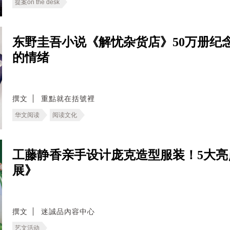
提案on the desk
东野圭吾小说《解忧杂货店》50万册纪
的情绪
撰文
重點就在括號裡
华文阅读
阅读文化
工藤静香亲手设计庞克造型服装！5大亮
展》
撰文
迷誠品內容中心
艺文活动