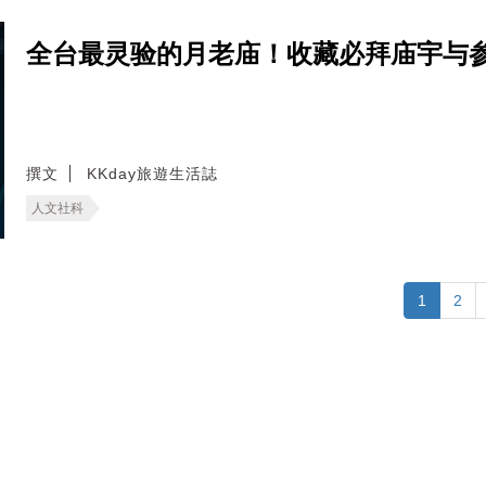
全台最灵验的月老庙！收藏必拜庙宇与
撰文
KKday旅遊生活誌
人文社科
1
2