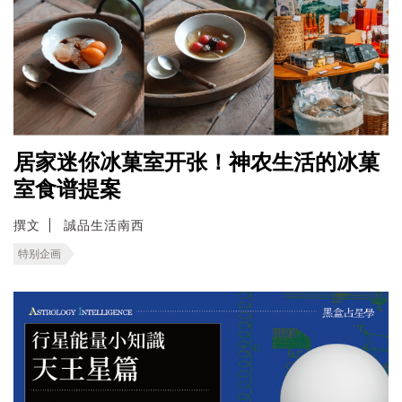
居家迷你冰菓室开张！神农生活的冰菓
室食谱提案
撰文
誠品生活南西
特别企画