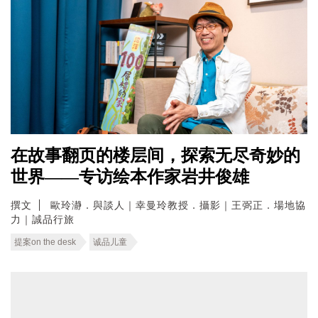
在故事翻页的楼层间，探索无尽奇妙的
世界——专访绘本作家岩井俊雄
撰文
歐玲瀞．與談人｜幸曼玲教授．攝影｜王弼正．場地協
力｜誠品行旅
提案on the desk
诚品儿童