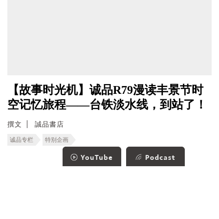
【故事时光机】诚品R79漫读丰景节时
空记忆旅程――台铁淡水线，到站了！
撰文
誠品書店
诚品专栏
特别企画
1
2
3
4
5
6
7
»