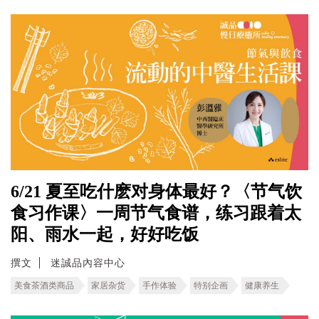
6/21 夏至吃什麽对身体最好？〈节气饮
食习作课〉一周节气食谱，练习跟着太
阳、雨水一起，好好吃饭
撰文
迷誠品內容中心
美食茶酒类商品
家居杂货
手作体验
特别企画
健康养生