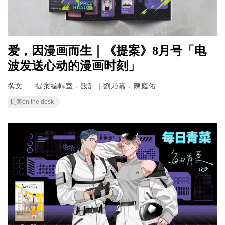
爱，因漫画而生｜《提案》8月号「电
波发送心动的漫画时刻」
撰文
提案編輯室．設計｜劉乃嘉．陳庭佑
提案on the desk