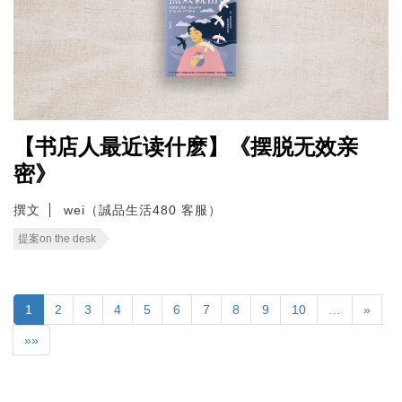
【书店人最近读什麽】《摆脱无效亲
密》
撰文
wei（誠品生活480 客服）
提案on the desk
1
2
3
4
5
6
7
8
9
10
…
»
»»