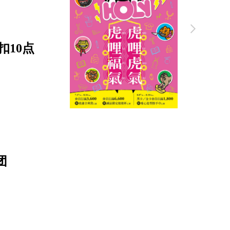
扣10点
团