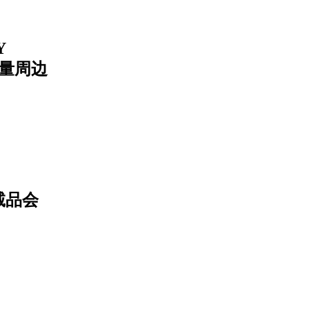
Y
限量周边
诚品会