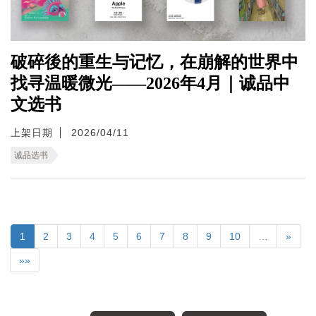
破碎後的重生与记忆，在崩解的世界中
找寻温暖微光——2026年4月｜诚品中
文选书
上架日期
2026/04/11
诚品选书
1
2
3
4
5
6
7
8
9
10
…
»
»»