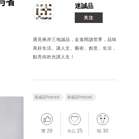
与省
迷誠品
关注
遇見兩岸三地誠品，走進閱讀世界，品味
美好生活。讓人文、藝術、創意、生活，
點亮你的光譜人生！
迷诚品Podcast
迷诚品Podcast
29
25
30
赞
大心
哇