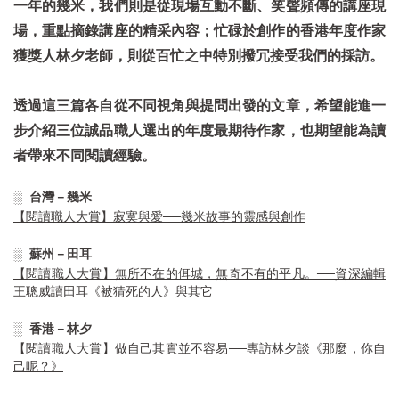
一年的幾米，我們則是從現場互動不斷、笑聲頻傳的講座現
場，重點摘錄講座的精采內容；忙碌於創作的香港年度作家
獲獎人林夕老師，則從百忙之中特別撥冗接受我們的採訪。
透過這三篇各自從不同視角與提問出發的文章，希望能進一
步介紹三位誠品職人選出的年度最期待作家，也期望能為讀
者帶來不同閱讀經驗。
░ 台灣－幾米
【閱讀職人大賞】寂寞與愛──幾米故事的靈感與創作
░ 蘇州－田耳
【閱讀職人大賞】無所不在的佴城，無奇不有的平凡。──資深編輯
王聰威讀田耳《被猜死的人》與其它
░ 香港－林夕
【閱讀職人大賞】做自己其實並不容易──專訪林夕談《那麼，你自
己呢？》