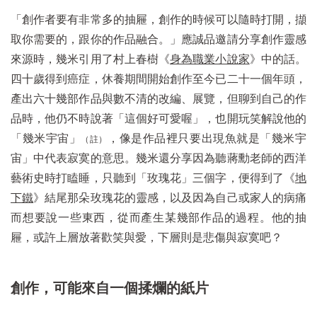
「創作者要有非常多的抽屜，創作的時候可以隨時打開，擷
取你需要的，跟你的作品融合。」應誠品邀請分享創作靈感
來源時，幾米引用了村上春樹《
身為職業小說家
》中的話。
四十歲得到癌症，休養期間開始創作至今已二十一個年頭，
產出六十幾部作品與數不清的改編、展覽，但聊到自己的作
品時，他仍不時說著「這個好可愛喔」，也開玩笑解說他的
「幾米宇宙」
，像是作品裡只要出現魚就是「幾米宇
（註）
宙」中代表寂寞的意思。幾米還分享因為聽蔣勳老師的西洋
藝術史時打瞌睡，只聽到「玫瑰花」三個字，便得到了《
地
下鐵
》結尾那朵玫瑰花的靈感，以及因為自己或家人的病痛
而想要說一些東西，從而產生某幾部作品的過程。他的抽
屜，或許上層放著歡笑與愛，下層則是悲傷與寂寞吧？
創作，可能來自一個揉爛的紙片