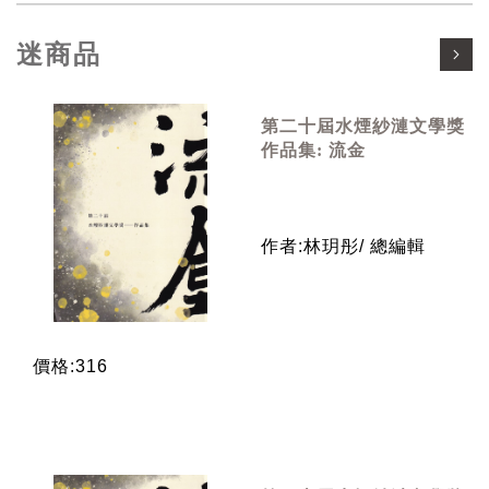
迷商品
第二十屆水煙紗漣文學獎
作品集: 流金
作者:林玥彤/ 總編輯
價格:316