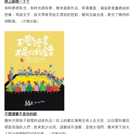
閉上眼睛一下下
有時夢裡有光，有時光裡有夢。幾米最新作品，單看畫面，滿溢著童趣繽紛的
想像；單讀文字，卻又帶著世故又寬容的慧黠；圖與文融合後，產生了獨特的
律動感。（大塊出版）
不愛讀書不是你的錯
幾米代替孩子發聲的頑皮作品！街上的書店漸漸沒有人去注意，以往愛到書店
裡面晃蕩的人們，愈來愈少出現。讀書或不讀書，是個大哉問，幾米筆下的大
人與小孩們熱烈討論起來。（大塊出版）​