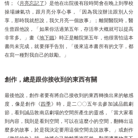
情；《
月亮忘記了
》是他在出院後有段時間會在晚上到學校
操場練氣功，跟月亮分享心事，「因為我沒辦法跟別人分
享，那時我就想說，我欠月亮一個故事」；離開醫院時，醫
生曾跟他說，「如果你活過第五年，存活率大概就可以提高
非常多。」畫《
地下鐵
》時正是離院第五年，他很害怕這本
書尚未完成，就要揮手告別，「後來這本書所有的文字，都
在寫一種對我自己的鼓勵。」
創作，總是跟你接收到的東西有關
最後他說，創作者要有將自己接收到的東西轉換出來的敏感
度，像是創作《
四季
》時，是二〇〇五年去參加誠品戲劇
節，看到誠品敦南店劇場的空間所產生的靈感，「當大家看
到內容，我則是看到空間，可以在這麼小的空間，翻轉出這
麼多的故事，於是我決定要用這個空間去說故事。」或創作