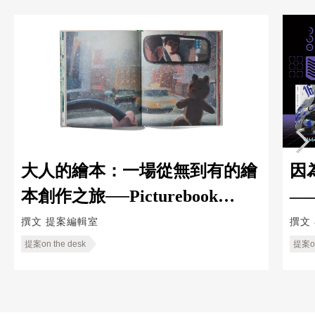
大人的繪本：一場從無到有的繪
因
本創作之旅──Picturebook
—
Makers Part 2
Ka
撰文
提案編輯室
撰文
提案on the desk
提案on