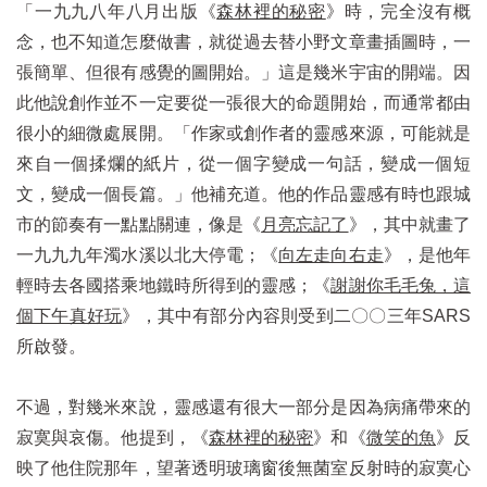
「一九九八年八月出版《
森林裡的秘密
》時，完全沒有概
念，也不知道怎麼做書，就從過去替小野文章畫插圖時，一
張簡單、但很有感覺的圖開始。」這是幾米宇宙的開端。因
此他說創作並不一定要從一張很大的命題開始，而通常都由
很小的細微處展開。「作家或創作者的靈感來源，可能就是
來自一個揉爛的紙片，從一個字變成一句話，變成一個短
文，變成一個長篇。」他補充道。他的作品靈感有時也跟城
市的節奏有一點點關連，像是《
月亮忘記了
》，其中就畫了
一九九九年濁水溪以北大停電；《
向左走向右走
》，是他年
輕時去各國搭乘地鐵時所得到的靈感；《
謝謝你毛毛兔，這
個下午真好玩
》，其中有部分內容則受到二〇〇三年SARS
所啟發。
不過，對幾米來說，靈感還有很大一部分是因為病痛帶來的
寂寞與哀傷。他提到，《
森林裡的秘密
》和《
微笑的魚
》反
映了他住院那年，望著透明玻璃窗後無菌室反射時的寂寞心