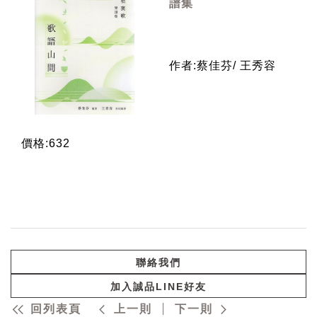
譜集
作者:蔡佳芬/ 王秀容
價格:632
聯絡我們
加入誠品LINE好友
回列表頁
上一則
下一則