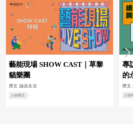
藝能現場 SHOW CAST｜草黎
專
貓樂團
的
跨
撰文
誠品生活
撰文
人物專訪
人物