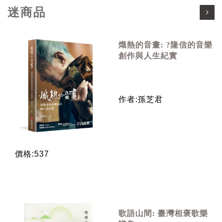
迷商品
熾熱的音畫: ?隆信的音樂
創作與人生紀實
作者:孫芝君
價格:537
歌語山間: 臺灣相褒歌樂